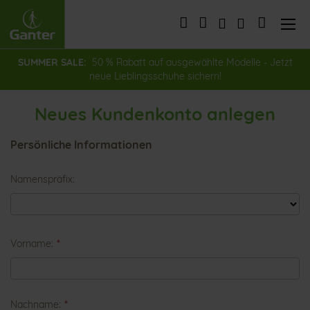
Direkt
zum
Mein War
Inhalt
SUMMER SALE:
50 % Rabatt auf ausgewählte Modelle - Jetzt
neue Lieblingsschuhe sichern!
Neues Kundenkonto anlegen
Persönliche Informationen
Namenspräfix
Vorname
Nachname