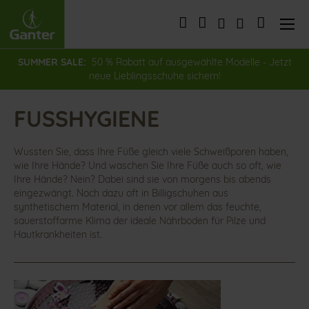
Direkt
zum
Mein War
Inhalt
SUMMER SALE:
50 % Rabatt auf ausgewählte Modelle - Jetzt
neue Lieblingsschuhe sichern!
FUSSHYGIENE
Wussten Sie, dass Ihre Füße gleich viele Schweißporen haben,
wie Ihre Hände? Und waschen Sie Ihre Füße auch so oft, wie
Ihre Hände? Nein? Dabei sind sie von morgens bis abends
eingezwängt. Noch dazu oft in Billigschuhen aus
synthetischem Material, in denen vor allem das feuchte,
sauerstoffarme Klima der ideale Nährboden für Pilze und
Hautkrankheiten ist.