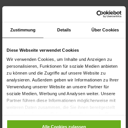
Fußpflege
Zustimmung
Details
Über Cookies
Eine professionelle Fußpflege oder Fußreflexzonenmassage
kann Wunder wirken. Sie sollten Sie aber unbedingt erfahrenen,
ausgebildeten Fußpflegern überlassen. Dann werden Sie
Diese Webseite verwendet Cookies
erleben, wie positiv sich gesunde Füße auf den Körper
Wir verwenden Cookies, um Inhalte und Anzeigen zu
auswirken.
personalisieren, Funktionen für soziale Medien anbieten
zu können und die Zugriffe auf unsere Website zu
analysieren. Außerdem geben wir Informationen zu Ihrer
Verwendung unserer Website an unsere Partner für
soziale Medien, Werbung und Analysen weiter. Unsere
Partner führen diese Informationen möglicherweise mit
weiteren Daten zusammen, die Sie ihnen bereitgestellt
haben oder die sie im Rahmen Ihrer Nutzung der Dienste
gesammelt haben.
Alle Cookies zulassen