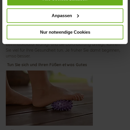
FUßGYMNASTIK
Anpassen
Füße werden nicht von heute auf morgen deformiert. Der
Nur notwendige Cookies
Prozess vollzieht sich langsam – aber stetig. Mit gezielter,
regelmäßiger Fußgymnastik, die die Fußwölbungen stärkt, die
Beinmuskulatur kräftigt und die Durchblutung anregt, können
Sie viel für Ihre Gesundheit tun. Je früher Sie damit beginnen,
umso besser.
Tun Sie sich und Ihren Füßen etwas Gutes