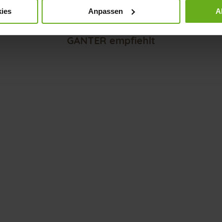
ies
Anpassen
A
GANTER empfiehlt