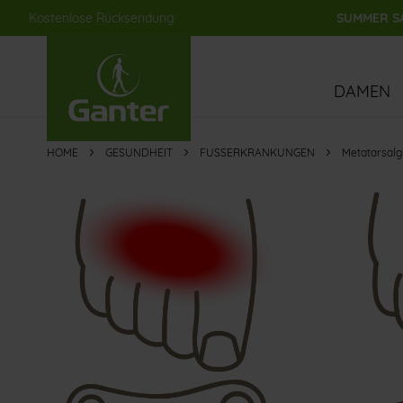
Kostenlose Rücksendung
SUMMER SA
Direkt
zum
Inhalt
DAMEN
HOME
GESUNDHEIT
FUSSERKRANKUNGEN
Metatarsalg