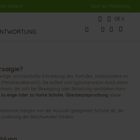
uhe sichern!
Kauf auf Rechnung
Sprache
DE
Mein Wa
ANTWORTUNG
Veränderung
Suche
Suche
rsalgie?
häufige, schmerzhafte Erkrankung des Vorfußes, insbesondere im
 (Metatarsalbereich). Sie äußert sich typischerweise durch einen
merz, der sich bei Bewegung oder Belastung verstärken kann.
n
zu enge oder zu harte Schuhe
,
Überbeanspruchung
sowie
Prävention hängen von der Auswahl geeigneter Schuhe ab, die
e Linderung der Beschwerden fördern.
hlung