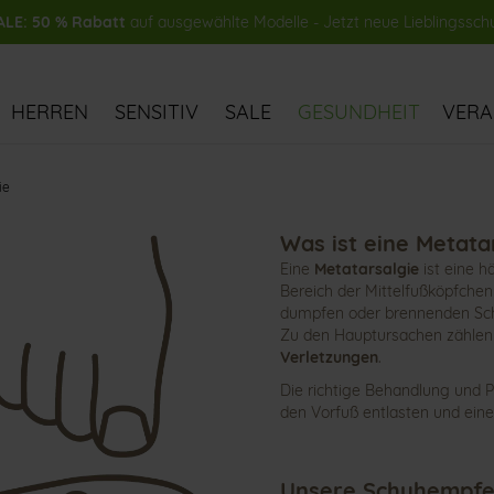
LE: 50 % Rabatt
auf ausgewählte Modelle - Jetzt neue Lieblingssch
HERREN
SENSITIV
SALE
GESUNDHEIT
VER
ie
Was ist eine Metata
Eine
Metatarsalgie
ist eine 
Bereich der Mittelfußköpfchen
dumpfen oder brennenden Sch
Zu den Hauptursachen zähle
Verletzungen
.
Die richtige Behandlung und 
den Vorfuß entlasten und ein
Unsere Schuhempfe