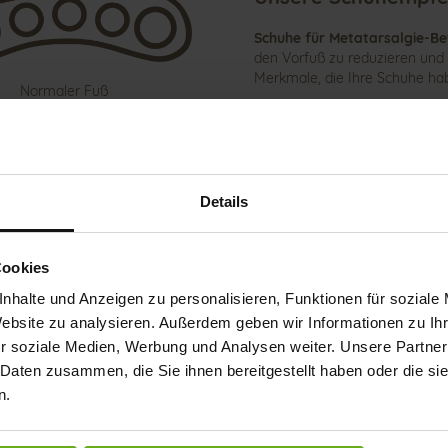
Schuhe für Metatarsalgie-Be
den Vorfuß zu reduzieren und 
Merkmale, die Ihre Schuhe hab
Normaler Fuß
Ausreichend Platz im 
Mittelfußköpfchen.
Gute Polsterung
: Sorg
Tragekomfort.
Details
Niedrige Absätze
: Red
Dämpfung und Abrolls
schonen den Vorfuß.
Cookies
Pelotten oder Metata
nhalte und Anzeigen zu personalisieren, Funktionen für soziale
Schmerzreduktion.
Website zu analysieren. Außerdem geben wir Informationen zu I
r soziale Medien, Werbung und Analysen weiter. Unsere Partner
Mit den richtigen Schuhen und
 Daten zusammen, die Sie ihnen bereitgestellt haben oder die s
Heilungsprozess unterstützt 
n.
Zu den GANTER AKTIV Schuhe