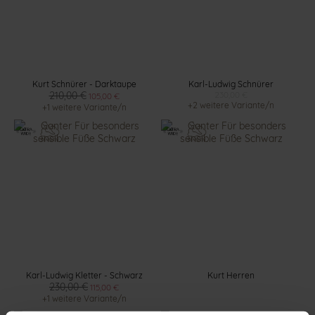
Kurt Schnürer - Darktaupe
Karl-Ludwig Schnürer
210,00 €
230,00 €
105,00 €
+2 weitere Variante/n
+1 weitere Variante/n
Karl-Ludwig Kletter - Schwarz
Kurt Herren
230,00 €
115,00 €
+1 weitere Variante/n