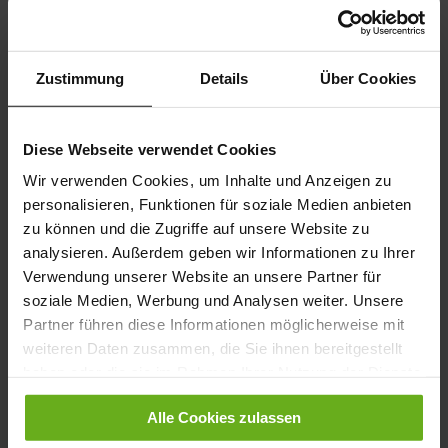
Zustimmung
Details
Über Cookies
Diese Webseite verwendet Cookies
Wir verwenden Cookies, um Inhalte und Anzeigen zu
personalisieren, Funktionen für soziale Medien anbieten
Karl-Ludwig Schnürer - Schwarz
Karl-Ludwig Kletter
zu können und die Zugriffe auf unsere Website zu
230,00 €
230,00 €
115,00 €
115,00 €
+1 weitere Variante/n
analysieren. Außerdem geben wir Informationen zu Ihrer
Verwendung unserer Website an unsere Partner für
soziale Medien, Werbung und Analysen weiter. Unsere
Partner führen diese Informationen möglicherweise mit
weiteren Daten zusammen, die Sie ihnen bereitgestellt
haben oder die sie im Rahmen Ihrer Nutzung der Dienste
gesammelt haben.
Alle Cookies zulassen