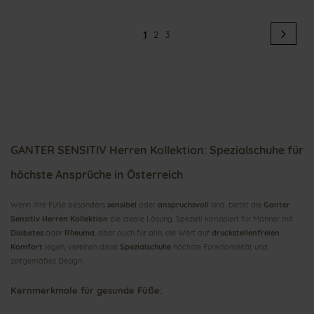
Seite
Seit
Weit
Sie
Seite
Seite
1
2
3
lesen
gerade
Seite
GANTER SENSITIV Herren Kollektion: Spezialschuhe für
höchste Ansprüche in Österreich
Wenn Ihre Füße besonders
sensibel
oder
anspruchsvoll
sind, bietet die
Ganter
Sensitiv Herren Kollektion
die ideale Lösung. Speziell konzipiert für Männer mit
Diabetes
oder
Rheuma
, aber auch für alle, die Wert auf
druckstellenfreien
Komfort
legen, vereinen diese
Spezialschuhe
höchste Funktionalität und
zeitgemäßes Design.
Kernmerkmale für gesunde Füße: