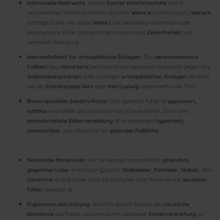
Individuelle Mehrweite:
Unsere
Ganter Komfortschuhe
sind in
verschiedenen Weiten erhältlich, darunter
Weite H
(komfortabel),
Weite K
(kräftige Füße) und sogar
Weite L
für besonders voluminöse oder
geschwollene Füße. Dies garantiert ausreichend
Zehenfreiheit
und
verhindert Einengung.
Wechselfußbett für orthopädische Einlagen:
Das
herausnehmbare
Fußbett
(aus
Naturkork
) ermöglicht den einfachen Austausch gegen Ihre
diabetesadaptierten
oder sonstigen
orthopädischen Einlagen
. Modelle
wie die
Schnürschuhe Kurt
oder
Karl-Ludwig
bieten hierfür viel Platz.
Biokompatibles Sensitiv-Futter:
Das spezielle Futter ist
gepolstert,
nahtlos
verarbeitet und schützt so vor Scheuerstellen. Durch eine
antimikrobielle Silberveredelung
ist es besonders
hygienisch,
auswaschbar
und unterstützt ein
gesundes Fußklima.
Natürliche Materialien:
Wir verwenden ausschließlich
pflanzlich
gegerbtes Leder
in höchster Qualität (
Kalbsleder, Fettleder, Nubuk
), das
chromfrei
ist und daher ideal für Allergiker oder Personen mit
sensiblen
Füßen
geeignet ist.
Ergonomie und Haltung:
GANTER Sensitiv fördert die
natürliche
Abrolllinie
des Fußes und kann durch wahlweise
Sohlenversteifung
zur