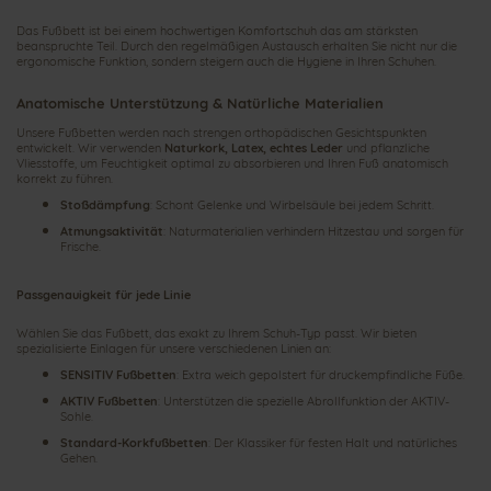
Das Fußbett ist bei einem hochwertigen Komfortschuh das am stärksten
beanspruchte Teil. Durch den regelmäßigen Austausch erhalten Sie nicht nur die
ergonomische Funktion, sondern steigern auch die Hygiene in Ihren Schuhen.
Anatomische Unterstützung & Natürliche Materialien
Unsere Fußbetten werden nach strengen orthopädischen Gesichtspunkten
entwickelt. Wir verwenden
Naturkork, Latex, echtes Leder
und pflanzliche
Vliesstoffe, um Feuchtigkeit optimal zu absorbieren und Ihren Fuß anatomisch
korrekt zu führen.
Stoßdämpfung
: Schont Gelenke und Wirbelsäule bei jedem Schritt.
Atmungsaktivität
: Naturmaterialien verhindern Hitzestau und sorgen für
Frische.
Passgenauigkeit für jede Linie
Wählen Sie das Fußbett, das exakt zu Ihrem Schuh-Typ passt. Wir bieten
spezialisierte Einlagen für unsere verschiedenen Linien an:
SENSITIV Fußbetten
: Extra weich gepolstert für druckempfindliche Füße.
AKTIV Fußbetten
: Unterstützen die spezielle Abrollfunktion der AKTIV-
Sohle.
Standard-Korkfußbetten
: Der Klassiker für festen Halt und natürliches
Gehen.