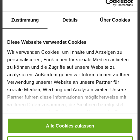
Zustimmung
Details
Über Cookies
Diese Webseite verwendet Cookies
Wir verwenden Cookies, um Inhalte und Anzeigen zu
personalisieren, Funktionen für soziale Medien anbieten
zu können und die Zugriffe auf unsere Website zu
Henning Fußbetten - Anthrazit
Henning Fußbetten
analysieren. Außerdem geben wir Informationen zu Ihrer
35,00 €
35,00 €
Verwendung unserer Website an unsere Partner für
soziale Medien, Werbung und Analysen weiter. Unsere
Partner führen diese Informationen möglicherweise mit
weiteren Daten zusammen, die Sie ihnen bereitgestellt
haben oder die sie im Rahmen Ihrer Nutzung der Dienste
gesammelt haben.
Alle Cookies zulassen