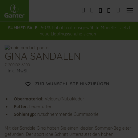
Direkt
zum
Mein Wa
Inhalt
SUMMER SALE:
50 % Rabatt auf ausgewählte Modelle - Jetzt
neue Lieblingsschuhe sichern!
Zum
GINA SANDALEN
Ende
Zum
der
Anfang
7-200102-6800
Bildergalerie
der
Inkl. MwSt.
springen
Bildergalerie
springen
ZUR WUNSCHLISTE HINZUFÜGEN
Obermaterial:
Velours/Nubukleder
Futter:
Lederfutter
Sohlentyp:
rutschhemmende Gummisohle
Mit der Sandale Gina haben Sie einen idealen Sommer-Begleiter
gefunden. Der sportliche Schnitt unterstützt den hohen