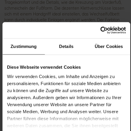
Tragekomfort und die Details, wie die Kreuzung am Vorderfuß,
schmeicheln der Fußform. Die dezenten Klettverschlüsse lassen
sich mit einem Handgriff ideal einstellen, das Wechselfußbett
kann durch individuelle Einlagen ergänzt werden. Der Farbton
„Stone“ in Kombination mit dezentem Velour als Obermaterial ist
eine Hommage an die Natürlichkeit und die Lust auf Outdoor-
Aktivitäten, zu denen Sie unsere Gina liebend gern begleitet. Ob
aktiv in der Freizeit oder bequem im Büro, die mit Kalbsleder
Zustimmung
Details
Über Cookies
gefütterte Sandale passt zu vielen Anlässen und fühlt sich dabei
wunderbar soft an.
Diese Webseite verwendet Cookies
Details
Wir verwenden Cookies, um Inhalte und Anzeigen zu
personalisieren, Funktionen für soziale Medien anbieten
Mehr
rutschhemmende Gummisohle
zu können und die Zugriffe auf unsere Website zu
Informationen
Lederfutter
analysieren. Außerdem geben wir Informationen zu Ihrer
G
Verwendung unserer Website an unsere Partner für
Made in Europe, Futter / Decksohle
soziale Medien, Werbung und Analysen weiter. Unsere
(vegetabil / chromfrei), Obermaterial (LEATHER WORKING
Partner führen diese Informationen möglicherweise mit
GROUP Gold / LEATHER WORKING GROUP silber zertifiziert)
weiteren Daten zusammen, die Sie ihnen bereitgestellt
Herausnehmbares Korkfußbett/Kork-Latex mit