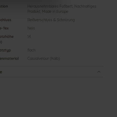
ktion
Herausnehmbares Fußbett, Nachhaltiges
Produkt, Made in Europe
schluss
Reißverschluss & Schnürung
e-Tex
Nein
atzhöhe
14
)
atztyp
flach
enmaterial
Casualvelour (Kalb)
e