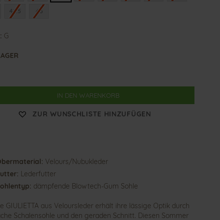
42.5
43
:
G
LAGER
IN DEN WARENKORB
ZUR WUNSCHLISTE HINZUFÜGEN
bermaterial:
Velours/Nubukleder
utter:
Lederfutter
ohlentyp:
dämpfende Blowtech-Gum Sohle
e GIULIETTA aus Veloursleder erhält ihre lässige Optik durch
lache Schalensohle und den geraden Schnitt. Diesen Sommer