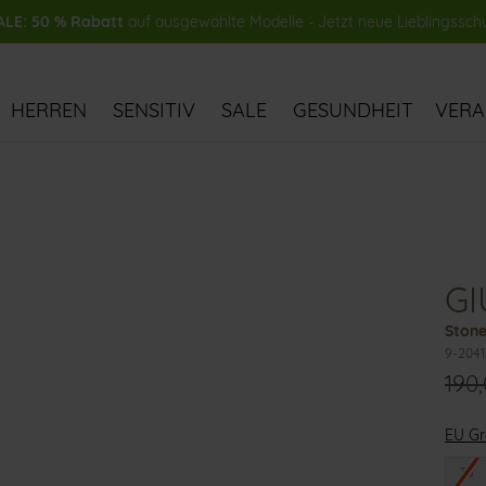
LE: 50 % Rabatt
auf ausgewählte Modelle - Jetzt neue Lieblingssch
HERREN
SENSITIV
SALE
GESUNDHEIT
VER
GI
Stone
9-2041
190
EU G
36