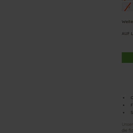
42
Weite
AUF 
O
F
S
Unser
die f