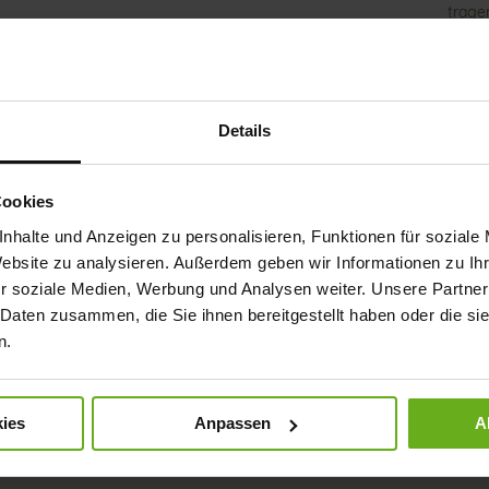
trage
Sneak
Nicht
GANTE
auf d
beste
Details
und G
Neben
Schnü
Cookies
nhalte und Anzeigen zu personalisieren, Funktionen für soziale
Det
Website zu analysieren. Außerdem geben wir Informationen zu I
Meh
Soh
r soziale Medien, Werbung und Analysen weiter. Unsere Partner
Info
 Daten zusammen, die Sie ihnen bereitgestellt haben oder die s
Futt
n.
Wei
Nach
ies
Anpassen
A