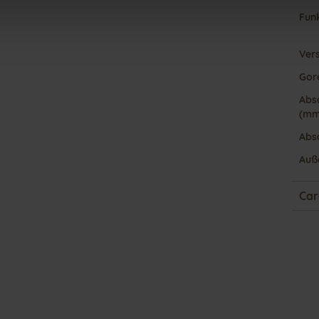
Fun
Ver
Gor
Abs
(mm
Abs
Auß
Car