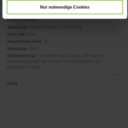
Obermaterial (LEATHER WORKING GROUP Gold zertifiziert),
Nur notwendige Cookies
Futter / Decksohle (vegetabil / chromfrei)
Herausnehmbares Fußbett, Nachhaltiges Produkt,
Made in Europe
Reißverschluss & Schnürung
Nein
15
flach
Lackleder in Leo-Optik, Calf*, weiches,
anschmiegsames Lammleder mit Seidenglanz und
perlisiertem Finish
Care