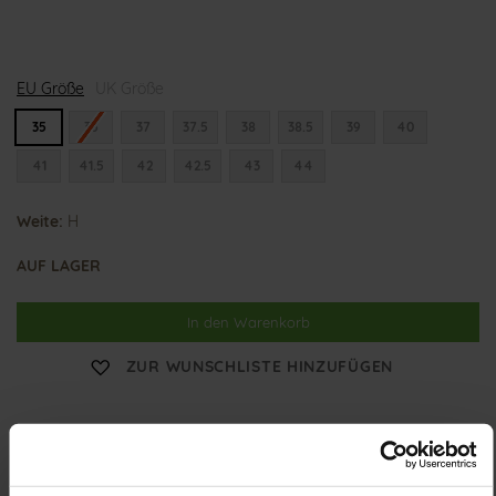
H
EU Größe
e
UK Größe
l
e
35
36
37
37.5
38
38.5
39
40
n
a
41
41.5
42
42.5
43
44
Weite:
H
AUF LAGER
In den Warenkorb
ZUR WUNSCHLISTE HINZUFÜGEN
Obermaterial:
Glattleder
Futter:
Lederfutter