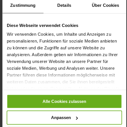
Sohlentyp:
TPU/TR/EVA-Sohle
Zustimmung
Details
Über Cookies
Stylisch bequem im Sommer: Der GANTER Sneaker HELENA
vereint modisches Design mit komfortabler Funktionalität. Das
weiße Glattleder verleiht dem Damenschuh einen edlen Look, die
Diese Webseite verwendet Cookies
Applikationen in Leo-Optik und die honigfarbene Cup-Sohle
Wir verwenden Cookies, um Inhalte und Anzeigen zu
sorgen für frischen, urbanen Stil. Der Sneaker ist leicht,
personalisieren, Funktionen für soziale Medien anbieten
rutschfest und mit einem austauschbaren Fußbett inklusive
weichem Memory Foam ausgestattet. Durch die Kombination
zu können und die Zugriffe auf unsere Website zu
aus Schnürung und Außenzip bietet er perfekten Sitz und
analysieren. Außerdem geben wir Informationen zu Ihrer
einfaches Anziehen. Das atmungsaktive Lederfutter rundet den
Verwendung unserer Website an unsere Partner für
Tragekomfort ab. Im Anzug oder zum Maxi-Rock: Der weiße
soziale Medien, Werbung und Analysen weiter. Unsere
Sneaker ergänzt Freizeit-Looks und Business Casual Styles.
Partner führen diese Informationen möglicherweise mit
weiteren Daten zusammen, die Sie ihnen bereitgestellt
Details
haben oder die sie im Rahmen Ihrer Nutzung der Dienste
gesammelt haben.
Mehr
Alle Cookies zulassen
TPU/TR/EVA-Sohle
Informationen
Lederfutter
H
Anpassen
Made in Europe, Schnürsenkel (Tencel),