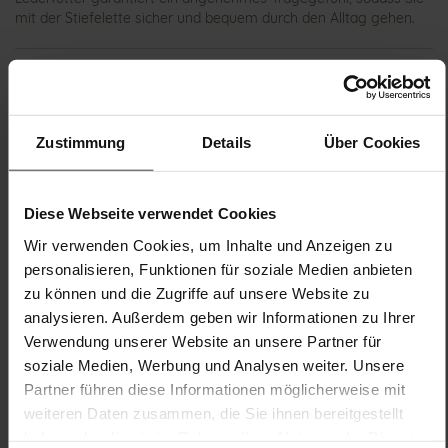
mit der Stiefelette sicher und bequem durch den Alltag gehen.
Details
Mehr
TPU/TR/EVA-Sohle
Zustimmung
Details
Über Cookies
Informationen
Naturloden
H
Futter (LEATHER WORKING GROUP
Diese Webseite verwendet Cookies
zertifiziert / OEKOTEX 100 zertifiziert), Made in Europe,
Schnürsenkel (Tencel), Obermaterial (LEATHER WORKING
Wir verwenden Cookies, um Inhalte und Anzeigen zu
GROUP Gold zertifiziert)
personalisieren, Funktionen für soziale Medien anbieten
Herausnehmbares Fußbett, Nachhaltiges Produkt,
zu können und die Zugriffe auf unsere Website zu
Made in Europe
analysieren. Außerdem geben wir Informationen zu Ihrer
Reißverschluss & Schnürung
Verwendung unserer Website an unsere Partner für
Nein
soziale Medien, Werbung und Analysen weiter. Unsere
10
Partner führen diese Informationen möglicherweise mit
flach
weiteren Daten zusammen, die Sie ihnen bereitgestellt
Kalbleder mit fein geschliffener
haben oder die sie im Rahmen Ihrer Nutzung der Dienste