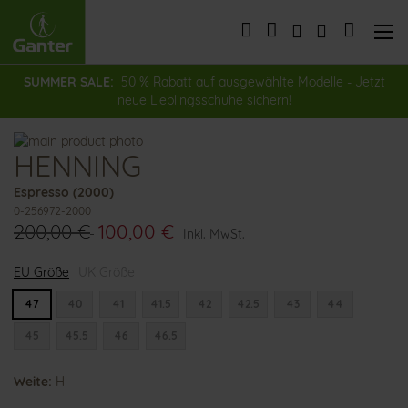
Direkt
zum
Mein Wa
Inhalt
SUMMER SALE:
50 % Rabatt auf ausgewählte Modelle - Jetzt
neue Lieblingsschuhe sichern!
Zum
HENNING
Ende
Zum
der
Anfang
Espresso (2000)
Bildergalerie
der
0-256972-2000
springen
Bildergalerie
200,00 €
100,00 €
springen
Inkl. MwSt.
EU Größe
UK Größe
47
40
41
41.5
42
42.5
43
44
45
45.5
46
46.5
Weite:
H