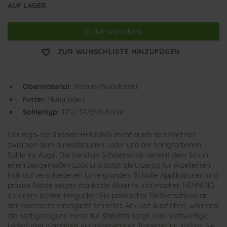
AUF LAGER
In den Warenkorb
ZUR WUNSCHLISTE HINZUFÜGEN
Obermaterial:
Velours/Nubukleder
Futter:
Naturloden
Sohlentyp:
TPU/TR/EVA-Sohle
Der High-Top Sneaker HENNING sticht durch den Kontrast
zwischen dem dunkelbraunen Leder und der honigfarbenen
Sohle ins Auge. Die trendige Schalensohle verleiht dem Schuh
einen zeitgemäßen Look und sorgt gleichzeitig für exzellenten
Halt auf verschiedenen Untergründen. Stilvolle Applikationen und
präzise Nähte setzen markante Akzente und machen HENNING
zu einem echten Hingucker. Ein praktischer Reißverschluss an
der Innenseite ermöglicht schnelles An- und Ausziehen, während
die hochgezogene Ferse für Stabilität sorgt. Das hochwertige
Lederfutter garantiert ein angenehmes Tragegefühl, sodass Sie