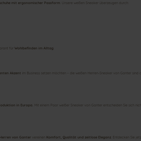
chuhe mit ergonomischer Passform
. Unsere weißen Sneaker überzeugen durch:
arant für
Wohlbefinden im Alltag
.
ganten Akzent
im Business setzen möchten – die weißen Herren-Sneaker von Ganter sind d
roduktion in Europa.
Mit einem Paar weißer Sneaker von Ganter entscheiden Sie sich nich
Herren von Ganter
vereinen
Komfort, Qualität und zeitlose Eleganz
. Entdecken Sie jet