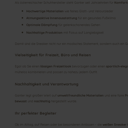
Als österreichischer Schuhhersteller steht Ganter seit Jahrzehnten für
Komforts
Hochwertige Materialien
wie feines Glatt- und Veloursleder
Atmungsaktive Innenausstattung
für ein gesundes Fußklima
Optimale Dämpfung
für gelenkschonendes Gehen
Nachhaltige Produktion
mit Fokus auf Langlebigkeit
Damit sind die Sneaker nicht nur ein modisches Statement, sondern auch ein G
Vielseitigkeit für Freizeit, Büro und Reisen
Egal ob Sie einen
lässigen Freizeitlook
bevorzugen oder einen
sportlich-ele
mühelos kombinieren und passen zu nahezu jedem Outfit.
Nachhaltigkeit und Verantwortung
Ganter legt großen Wert auf
umweltfreundliche Materialien
und eine faire
P
bewusst
und
nachhaltig
hergestellt wurde.
Ihr perfekter Begleiter
Ob im Alltag, auf Reisen oder bei besonderen Anlässen – die
weißen Sneaker 