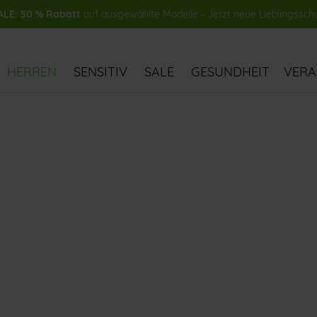
LE: 50 % Rabatt
auf ausgewählte Modelle - Jetzt neue Lieblingssch
HERREN
SENSITIV
SALE
GESUNDHEIT
VER