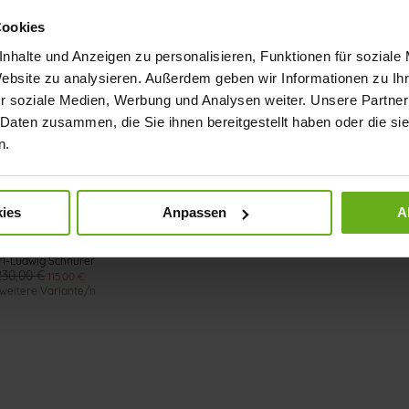
hnürer - Milk / Light Grey
Highflyer Schnürer - Milk / Light G
 weitere Variante/n
190,00 €
95,00 €
Cookies
+1 weitere Variante/n
nhalte und Anzeigen zu personalisieren, Funktionen für soziale
Website zu analysieren. Außerdem geben wir Informationen zu I
r soziale Medien, Werbung und Analysen weiter. Unsere Partner
 Daten zusammen, die Sie ihnen bereitgestellt haben oder die s
n.
ies
Anpassen
A
rl-Ludwig Schnürer
230,00 €
115,00 €
weitere Variante/n