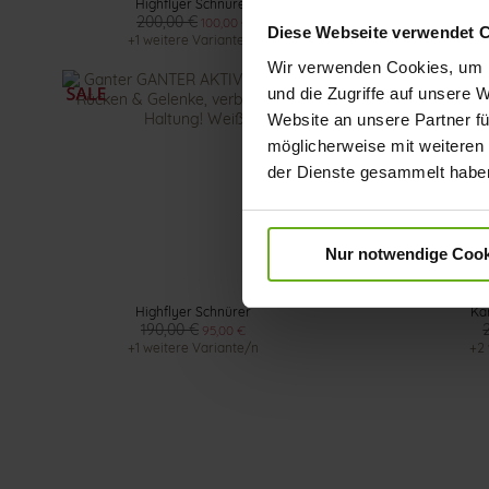
Highflyer Schnürer
Harald Sc
200,00 €
+1
100,00 €
Diese Webseite verwendet 
+1 weitere Variante/n
Wir verwenden Cookies, um I
und die Zugriffe auf unsere 
Website an unsere Partner fü
möglicherweise mit weiteren
der Dienste gesammelt habe
Nur notwendige Cook
Highflyer Schnürer
Ka
190,00 €
95,00 €
+1 weitere Variante/n
+2 