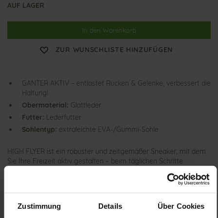
AUF LAGER
In den Warenkorb
ZUR WUNSCHLISTE HINZUFÜGEN
GANTER AKTIV – entlastet Rücken & Gelenke, verbessert die
Haltung!
Obermaterial:
Glattleder
Futter:
Lederfutter
Sohlentyp:
extraleichte EVA-/Gummi-Sohle
HIGH FLYER ist ein robuster und zeitgemäßer Sneaker, mit dem
Sie Ihre Freizeit aktiv gestalten – beim täglichen Schritte
sammeln in Beruf und Freizeit. Gefertigt aus einem coolen Mix
aus Glatt-, Lack- und Metallic-Leder, lässt sich der weiße
Damenschuh mit seinem sportiv-eleganten Look vielseitig
kombinieren. Aktivierung und Entlastung – auf diesem Prinzip
Zustimmung
Details
Über Cookies
fußt die patentierte GANTER AKTIV Technologie. Die 4-Punkt-