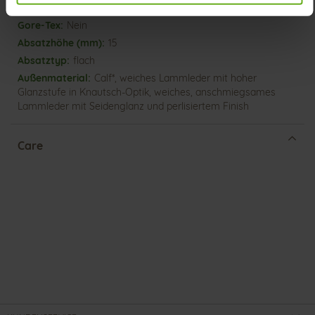
Schnürung
Nein
15
flach
Calf*, weiches Lammleder mit hoher
Glanzstufe in Knautsch-Optik, weiches, anschmiegsames
Lammleder mit Seidenglanz und perlisiertem Finish
Care