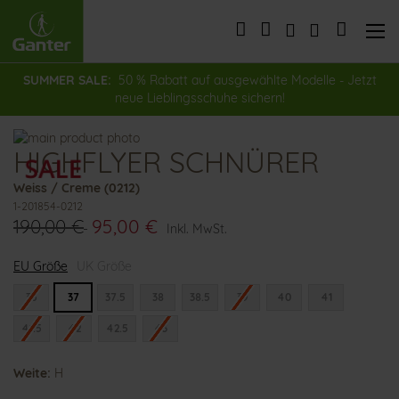
Direkt
zum
Mein Wa
Inhalt
SUMMER SALE:
50 % Rabatt auf ausgewählte Modelle - Jetzt
neue Lieblingsschuhe sichern!
Zum
HIGHFLYER SCHNÜRER
Ende
Zum
der
Anfang
Weiss / Creme (0212)
Bildergalerie
der
1-201854-0212
springen
Bildergalerie
190,00 €
95,00 €
springen
Inkl. MwSt.
EU Größe
UK Größe
36
37
37.5
38
38.5
39
40
41
41.5
42
42.5
43
Weite:
H