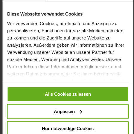
Durchrollsohle übt bei jedem Schritt einen angenehmen
Massageeffekt und Pressurreiz auf den Fuß aus. Diese
Abrollfunktion fördert eine aufrechte Haltung, gibt Stabilität und
Diese Webseite verwendet Cookies
entlastet den Rücken sowie die Gelenke – dadurch gehen Sie
Wir verwenden Cookies, um Inhalte und Anzeigen zu
leichter und tun AKTIV etwas für Ihre Gesundheit. Das weiche
personalisieren, Funktionen für soziale Medien anbieten
Lederfutter fühlt sich herrlich soft an, während die Sohle
besonders leicht und rutschfest ist. Der Mix aus schwarzen und
zu können und die Zugriffe auf unsere Website zu
weißen Sohlenkomponenten unterstreicht die moderne, sportive
analysieren. Außerdem geben wir Informationen zu Ihrer
Optik.
Verwendung unserer Website an unsere Partner für
soziale Medien, Werbung und Analysen weiter. Unsere
Partner führen diese Informationen möglicherweise mit
Details
weiteren Daten zusammen, die Sie ihnen bereitgestellt
haben oder die sie im Rahmen Ihrer Nutzung der Dienste
Mehr
extraleichte EVA-/Gummi-Sohle
Informationen
gesammelt haben.
Lederfutter
Alle Cookies zulassen
H
Made in Europe, Schnürsenkel (Tencel),
Obermaterial (LEATHER WORKING GROUP Gold zertifiziert),
Anpassen
Futter / Decksohle (vegetabil / chromfrei)
Herausnehmbares Fußbett, Ganter Aktiv,
Nur notwendige Cookies
Nachhaltiges Produkt, Made in Europe