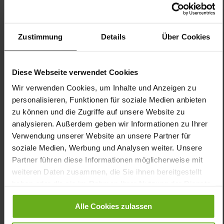
AUF LAGER
In den Warenkorb
Zustimmung
Details
Über Cookies
ZUR WUNSCHLISTE HINZUFÜGEN
Diese Webseite verwendet Cookies
Wechselfußbett - passend für alle HIGHFLYER-Modelle der
Wir verwenden Cookies, um Inhalte und Anzeigen zu
Gruppe 2519.
personalisieren, Funktionen für soziale Medien anbieten
Obermaterial:
Glattleder
zu können und die Zugriffe auf unsere Website zu
analysieren. Außerdem geben wir Informationen zu Ihrer
Original GANTER Weichpolster-Latexfußbett. Ein Wechselfußbett
Verwendung unserer Website an unsere Partner für
- passend für alle HIGHFLYER-Modelle der Gruppe 2519.
soziale Medien, Werbung und Analysen weiter. Unsere
Partner führen diese Informationen möglicherweise mit
Details
weiteren Daten zusammen, die Sie ihnen bereitgestellt
haben oder die sie im Rahmen Ihrer Nutzung der Dienste
Mehr
H
gesammelt haben.
Informationen
Alle Cookies zulassen
Lederfußbett