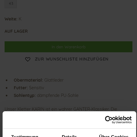
43
Weite:
K
AUF LAGER
In den Warenkorb
ZUR WUNSCHLISTE HINZUFÜGEN
Obermaterial:
Glattleder
Futter:
Sensitiv
Sohlentyp:
dämpfende PU-Sohle
Unser Kletter KARIN ist ein wahrer GANTER-Klassiker. Die
bequeme K-Weite bietet Ihrem Fuß viel Platz und gleichzeitig
sicheren Halt. Das eingearbeitete Duroflex-Material im vorderen
Bereich des Schuhs ist dehnbar – dadurch ergibt sich die ideale
Passform und Ihre Füße bleiben vor Druckstellen geschützt. Bei
Zustimmung
Details
Über Cookies