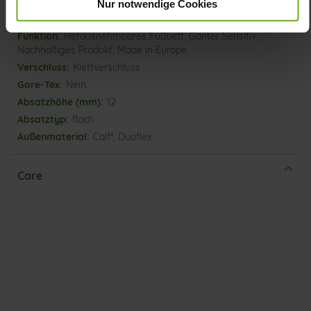
Nur notwendige Cookies
WORKING GROUP Gold zertifiziert), Futter / Decksohle
(vegetabil / chromfrei)
Herausnehmbares Fußbett, Ganter Sensitiv,
Nachhaltiges Produkt, Made in Europe
Klettverschluss
Nein
12
flach
Calf*, Duoflex
Care