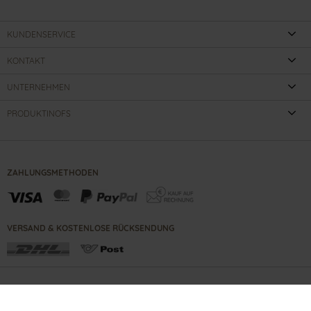
KUNDENSERVICE
KONTAKT
UNTERNEHMEN
PRODUKTINOFS
ZAHLUNGSMETHODEN
VERSAND & KOSTENLOSE RÜCKSENDUNG
KONTAKT
IMPRESSUM
B2B PORTAL
AGBS
DATENSCHUTZ
COPYRIGHT ©
2026
GANTER SHOES GMBH