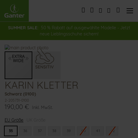
Direkt
zum
Mein Wa
Inhalt
SUMMER SALE:
50 % Rabatt auf ausgewählte Modelle - Jetzt
neue Lieblingsschuhe sichern!
Zum
Ende
der
Bildergalerie
springen
KARIN KLETTER
Zum
Anfang
Schwarz (0100)
der
2-205731-0100
Bildergalerie
190,00 €
springen
Inkl. MwSt.
EU Größe
UK Größe
35
36
37
38
39
40
41
42