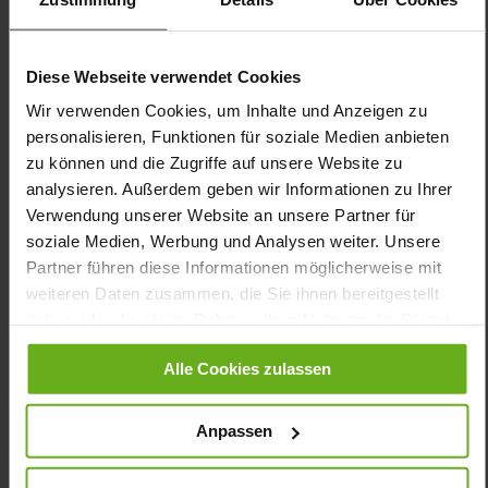
der Verarbeitung des schwarzen Glattleders wird, insbesondere
im Bereich des Vorfußes, mit nicht-drückenden, flexiblen
Nahtverbindungen gearbeitet. Das spezielle SENSITIV-Futter ist
besonders weich und umschmeichelt den Fuß für exzellenten
Diese Webseite verwendet Cookies
Tragekomfort. Die Schichten wirken durch eine Silberveredelung
Wir verwenden Cookies, um Inhalte und Anzeigen zu
antibakteriell. Dehnfähige Blatteinsätze ergänzen das
personalisieren, Funktionen für soziale Medien anbieten
umfangreiche Raumangebot im Vorderfuß. Das kommt vor
allem Rheumatikern, Diabetikern und Personen mit einer
zu können und die Zugriffe auf unsere Website zu
Fußfehlstellung entgegen. Dezente Farben, eine zurückhaltende
analysieren. Außerdem geben wir Informationen zu Ihrer
Optik und hochwertige Materialien machen KARIN zu einem
Verwendung unserer Website an unsere Partner für
gelungenen Basic und Allrounder. Der Klettverschluss ermöglicht
soziale Medien, Werbung und Analysen weiter. Unsere
den einfachen Einstieg und eine individuelle Anpassung an Ihre
Partner führen diese Informationen möglicherweise mit
Fußform.
weiteren Daten zusammen, die Sie ihnen bereitgestellt
haben oder die sie im Rahmen Ihrer Nutzung der Dienste
Details
gesammelt haben.
Alle Cookies zulassen
Mehr
dämpfende PU-Sohle
Informationen
Sensitiv
Anpassen
K
Made in Europe, Obermaterial (LEATHER