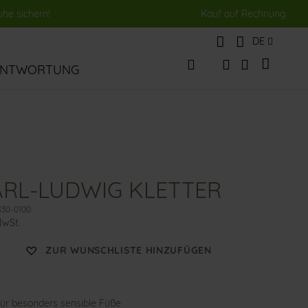
uhe sichern!
Kauf auf Rechnung
Sprache
DE
Mein Wa
ANTWORTUNG
Veränderung
Suche
Suche
RL-LUDWIG KLETTER
830-0100
MwSt.
ZUR WUNSCHLISTE HINZUFÜGEN
ür besonders sensible Füße