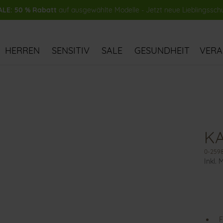
LE: 50 % Rabatt
auf ausgewählte Modelle - Jetzt neue Lieblingssch
HERREN
SENSITIV
SALE
GESUNDHEIT
VER
KA
0-259
Inkl. 
F