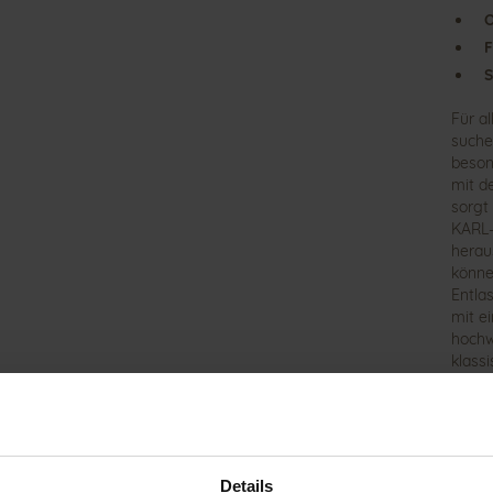
O
F
S
Für a
suche
beson
mit d
sorgt
KARL-
herau
könne
Entla
mit e
hochw
klass
dezen
indiv
leich
Ersch
LUDWI
Details