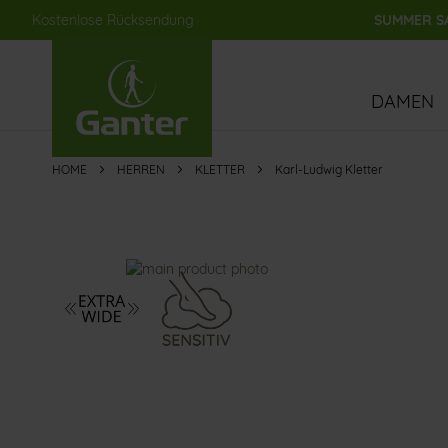
Kostenlose Rücksendung
SUMMER SA
Direkt
zum
Inhalt
DAMEN
HOME
HERREN
KLETTER
Karl-Ludwig Kletter
Zum
Ende
der
Bildergalerie
springen