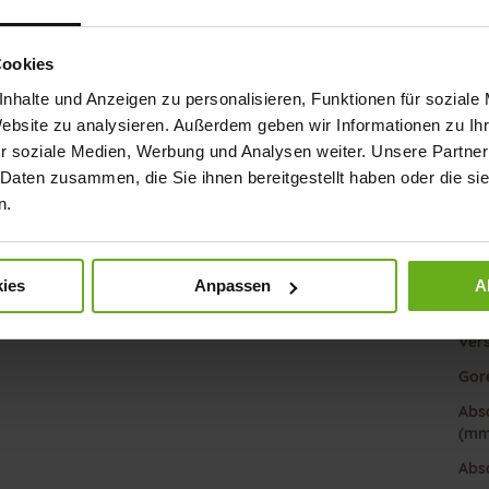
Det
Cookies
Meh
Soh
Info
nhalte und Anzeigen zu personalisieren, Funktionen für soziale
Futt
Website zu analysieren. Außerdem geben wir Informationen zu I
Wei
r soziale Medien, Werbung und Analysen weiter. Unsere Partner
 Daten zusammen, die Sie ihnen bereitgestellt haben oder die s
Nach
n.
Fun
ies
Anpassen
A
Ver
Gor
Abs
(mm
Abs