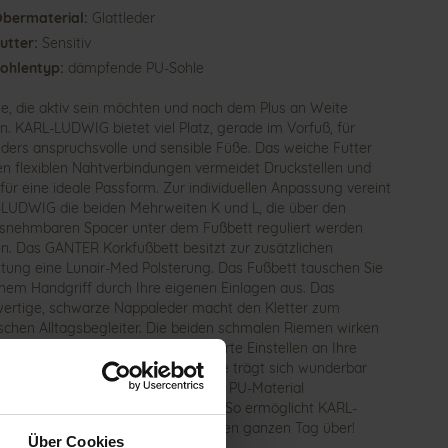
bermaterial:
Glattleder
utter:
Sensitiv
ohlentyp:
dämpfende PU-Sohle
lle, die aktiv sein möchten und nach dem Plus an Weite
n. KARL-LUDWIG bietet viel Platz, gerade im Vorfuß, für
ders anspruchsvolle und sensible Füße. Das weiche Futter
en flexiblen Nahtverbindungen vermeidet Druckstellen und
 für eine ideale Passform. Zur individuellen Anpassung vereint
LUDWIG die beiden Mehrweiten K und L, die über den
snehmbaren Spacer unter dem Fußbett reguliert werden
n. Das GANTER Korkfußbett besitzt zur zusätzlichen
stung eine Lunair-Med Polsterung. Das Fußbett tauschen Sie
inem Handgriff durch Ihre eigenen Einlagen aus. Das
ertige, schwarze Nappaleder macht den Kletter zum
ischen Alltagsbegleiter. Die beiden schmalen Riemen wirken
t und ermöglichen das unkomplizierte Einstellen an Ihre
iduelle Fußform. Die prägnante Sohle trägt sich wunderbar
t und gleicht dank „shock-absorbing” PU-Material
ütterungen und Unebenheiten aus. So ermöglicht KARL-
G ein angenehmes Tragegefühl den ganzen Tag über!
Über Cookies