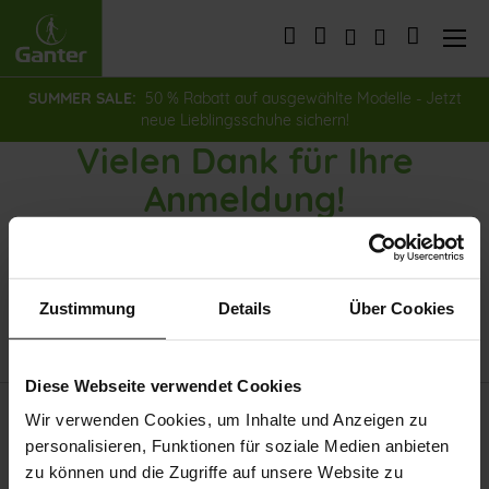
Direkt
zum
Mein War
Inhalt
SUMMER SALE:
50 % Rabatt auf ausgewählte Modelle - Jetzt
neue Lieblingsschuhe sichern!
Vielen Dank für Ihre
Anmeldung!
Ab sofort erhalten Sie regelmäßig exklusive Einblicke in unsere
GANTER Welt direkt nach Hause.
Zustimmung
Details
Über Cookies
Lassen Sie sich von uns inspirieren und genießen Sie bewusste und
schöne Momente im Alltag!
Diese Webseite verwendet Cookies
Wir verwenden Cookies, um Inhalte und Anzeigen zu
Entdecken Sie unsere Neuheiten
personalisieren, Funktionen für soziale Medien anbieten
zu können und die Zugriffe auf unsere Website zu