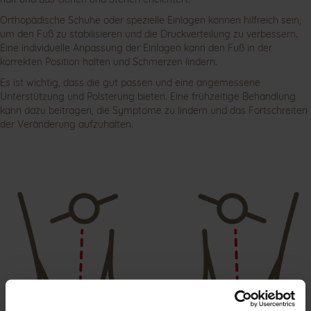
Orthopädische Schuhe oder spezielle Einlagen können hilfreich sein,
um den Fuß zu stabilisieren und die Druckverteilung zu verbessern.
Eine individuelle Anpassung der Einlagen kann den Fuß in der
korrekten Position halten und Schmerzen lindern.
Es ist wichtig, dass die gut passen und eine angemessene
Unterstützung und Polsterung bieten. Eine frühzeitige Behandlung
kann dazu beitragen, die Symptome zu lindern und das Fortschreiten
der Veränderung aufzuhalten.