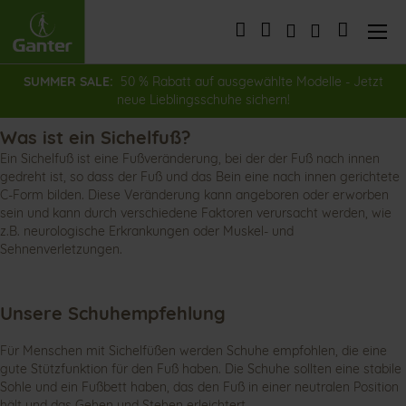
Direkt
zum
Mein War
Inhalt
SUMMER SALE:
50 % Rabatt auf ausgewählte Modelle - Jetzt
neue Lieblingsschuhe sichern!
Was ist ein Sichelfuß?
Ein Sichelfuß ist eine Fußveränderung, bei der der Fuß nach innen
gedreht ist, so dass der Fuß und das Bein eine nach innen gerichtete
C-Form bilden. Diese Veränderung kann angeboren oder erworben
sein und kann durch verschiedene Faktoren verursacht werden, wie
z.B. neurologische Erkrankungen oder Muskel- und
Sehnenverletzungen.
Unsere Schuhempfehlung
Für Menschen mit Sichelfüßen werden Schuhe empfohlen, die eine
gute Stützfunktion für den Fuß haben. Die Schuhe sollten eine stabile
Sohle und ein Fußbett haben, das den Fuß in einer neutralen Position
hält und das Gehen und Stehen erleichtert.