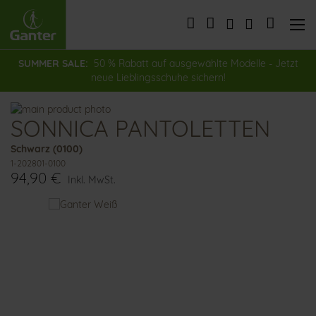
Direkt
zum
Mein Wa
Inhalt
SUMMER SALE:
50 % Rabatt auf ausgewählte Modelle - Jetzt
neue Lieblingsschuhe sichern!
Zum
SONNICA PANTOLETTEN
Ende
Zum
der
Anfang
Schwarz (0100)
Bildergalerie
der
1-202801-0100
springen
Bildergalerie
94,90 €
springen
Inkl. MwSt.
Das
könnte
Ihnen
auch
gefallen