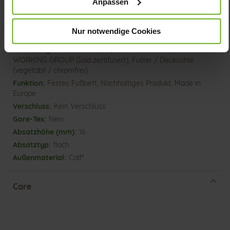
Anpassen
Mehr
dämpfende PU-Sohle
Informationen
Lederfutter
Nur notwendige Cookies
E
Made in Europe, Obermaterial (LEATHER
WORKING GROUP Gold zertifiziert), Futter / Decksohle
(vegetabil / chromfrei)
Festes Fußbett, Nachhaltiges Produkt, Made in
Europe
Kein Verschluss
Nein
16
flach
Calf*
Care