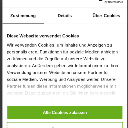
Futter:
Lederfutter
Sohlentyp:
dämpfende PU-Sohle
Zustimmung
Details
Über Cookies
SONNICA wurde für schmale Füße gemacht. Die schwarze
Pantolette in Weite E besticht durch ein schlichtes Design, das
sommerliche Outfits dezent unterstreicht und den Trend zur
Diese Webseite verwendet Cookies
Natürlichkeit widerspiegelt. Die beiden einfachen und dennoch
Wir verwenden Cookies, um Inhalte und Anzeigen zu
ausdrucksstarken Riemen geben dem Fuß den nötigen Halt. Der
leichte Keilabsatz unterstützt eine aufrechte Haltung und
personalisieren, Funktionen für soziale Medien anbieten
ermöglicht gleichzeitig einen leichtfüßigen Auftritt – von
zu können und die Zugriffe auf unsere Website zu
morgens bis abends. Neben hellen Varianten und trendigen
analysieren. Außerdem geben wir Informationen zu Ihrer
Mustern gibt es die SONNICA auch in elegantem Glattleder.
Verwendung unserer Website an unsere Partner für
Erstklassigen Komfort garantiert das geschmeidige Lederfutter
soziale Medien, Werbung und Analysen weiter. Unsere
sowie das feste Fußbett mit anatomisch geformter Kontur. Die
Sohle ist nicht nur angenehm leicht, sondern verfügt über eine
Partner führen diese Informationen möglicherweise mit
ausgezeichnete Dämpfung, die Unebenheiten und
weiteren Daten zusammen, die Sie ihnen bereitgestellt
Erschütterungen „schluckt“. Mit SONNICA investieren Sie in einen
haben oder die sie im Rahmen Ihrer Nutzung der Dienste
bequemen Slip-On für verschiedenste Anlässe.
gesammelt haben.
Alle Cookies zulassen
Details