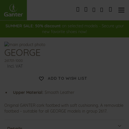
Skip
to
My Cart
Content
SUMMER SALE: 50% discount
on selected models - Secure your
new favorite shoes now!
Skip
GEORGE
to
Skip
the
to
261701-1000
end
the
Incl. VAT
of
beginning
the
of
ADD TO WISH LIST
images
the
gallery
images
gallery
Upper Material:
Smooth Leather
Original GANTER cork footbed with soft cushioning. A removable
footbed – suitable for all GEORGE models in group 2617.
Details