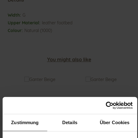
More
G
Information
leather footbed
Natural (1000)
You might also like
Zustimmung
Details
Über Cookies