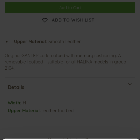
Add to Cart
ADD TO WISH LIST
Upper Material:
Smooth Leather
Original GANTER cork footbed with memory cushioning. A
removable footbed – suitable for all HALINA models in group
2104.
Details
More
H
Information
leather footbed