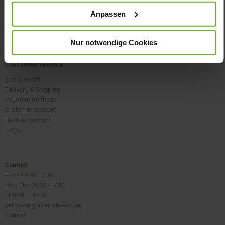
Anpassen
Nur notwendige Cookies
CUSTOMER SERVICE
Size & Width
Delivery & Shipping
Payment methods
Customer account
Revoke contract
FAQs
Contact
+43 7719 8811 700
Mo - Thu 08:00 - 17:00
Fr 08:00 - 13:00
service@ganter-shoes.com
Contact