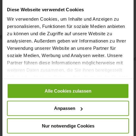
Diese Webseite verwendet Cookies
Wir verwenden Cookies, um Inhalte und Anzeigen zu
personalisieren, Funktionen für soziale Medien anbieten
zu können und die Zugriffe auf unsere Website zu
Explore our GANTER AKTIV shoes
:
women
|
men
analysieren. Außerdem geben wir Informationen zu Ihrer
Verwendung unserer Website an unsere Partner für
soziale Medien, Werbung und Analysen weiter. Unsere
Back to overview
Partner führen diese Informationen möglicherweise mit
weiteren Daten zusammen, die Sie ihnen bereitgestellt
haben oder die sie im Rahmen Ihrer Nutzung der Dienste
gesammelt haben.
CUSTOMER SERVICE
Alle Cookies zulassen
Size & Width
Delivery & Shipping
Anpassen
Payment methods
Customer account
Revoke contract
Nur notwendige Cookies
FAQs