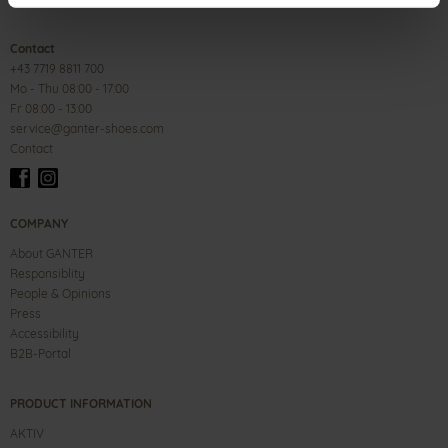
Contact
+43 7719 8811 700
Mo - Thu 08:00 - 17:00
Fr 08:00 - 13:00
service@ganter-shoes.com
Contact
COMPANY
About GANTER
Responsiblity
People & Opinions
Press
Accessibility
B2B-Portal
PRODUCT INFORMATION
AKTIV