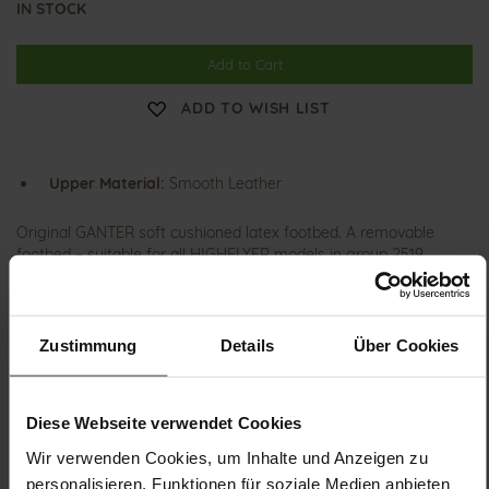
IN STOCK
Add to Cart
ADD TO WISH LIST
Upper Material:
Smooth Leather
Original GANTER soft cushioned latex footbed. A removable
footbed – suitable for all HIGHFLYER models in group 2519.
Details
Zustimmung
Details
Über Cookies
More
H
Information
leather footbed
Diese Webseite verwendet Cookies
Wir verwenden Cookies, um Inhalte und Anzeigen zu
personalisieren, Funktionen für soziale Medien anbieten