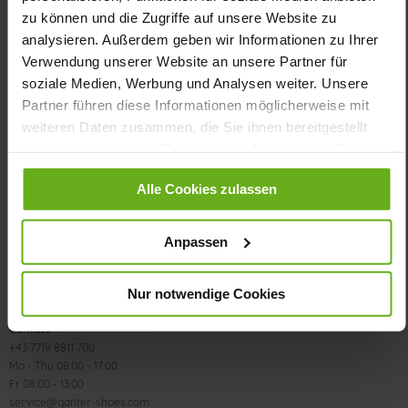
zu können und die Zugriffe auf unsere Website zu
analysieren. Außerdem geben wir Informationen zu Ihrer
Verwendung unserer Website an unsere Partner für
soziale Medien, Werbung und Analysen weiter. Unsere
Partner führen diese Informationen möglicherweise mit
weiteren Daten zusammen, die Sie ihnen bereitgestellt
CUSTOMER SERVICE
haben oder die sie im Rahmen Ihrer Nutzung der Dienste
gesammelt haben.
Size & Width
Alle Cookies zulassen
Delivery & Shipping
Payment methods
Customer account
Anpassen
Revoke contract
FAQs
Nur notwendige Cookies
Contact
+43 7719 8811 700
Mo - Thu 08:00 - 17:00
Fr 08:00 - 13:00
service@ganter-shoes.com