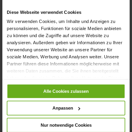
Anmelden
Diese Webseite verwendet Cookies
Passwort vergessen?
Wir verwenden Cookies, um Inhalte und Anzeigen zu
personalisieren, Funktionen für soziale Medien anbieten
zu können und die Zugriffe auf unsere Website zu
Neue Kunden
analysieren. Außerdem geben wir Informationen zu Ihrer
Verwendung unserer Website an unsere Partner für
soziale Medien, Werbung und Analysen weiter. Unsere
Ein Konto zu erstellen hat viele Vorteile: schneller zur Kasse
Partner führen diese Informationen möglicherweise mit
gehen, mehr als eine Adresse speichern, Bestellungen verfolgen
und mehr.
weiteren Daten zusammen, die Sie ihnen bereitgestellt
haben oder die sie im Rahmen Ihrer Nutzung der Dienste
gesammelt haben.
Ein Konto erstellen
Alle Cookies zulassen
Anpassen
Nur notwendige Cookies