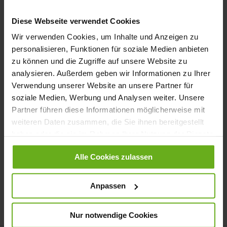
Anmelden
Diese Webseite verwendet Cookies
Passwort vergessen?
Wir verwenden Cookies, um Inhalte und Anzeigen zu
personalisieren, Funktionen für soziale Medien anbieten
zu können und die Zugriffe auf unsere Website zu
Neue Kunden
analysieren. Außerdem geben wir Informationen zu Ihrer
Verwendung unserer Website an unsere Partner für
soziale Medien, Werbung und Analysen weiter. Unsere
Ein Konto zu erstellen hat viele Vorteile: schneller zur Kasse
Partner führen diese Informationen möglicherweise mit
gehen, mehr als eine Adresse speichern, Bestellungen verfolgen
und mehr.
weiteren Daten zusammen, die Sie ihnen bereitgestellt
haben oder die sie im Rahmen Ihrer Nutzung der Dienste
gesammelt haben.
Ein Konto erstellen
Alle Cookies zulassen
Anpassen
Nur notwendige Cookies