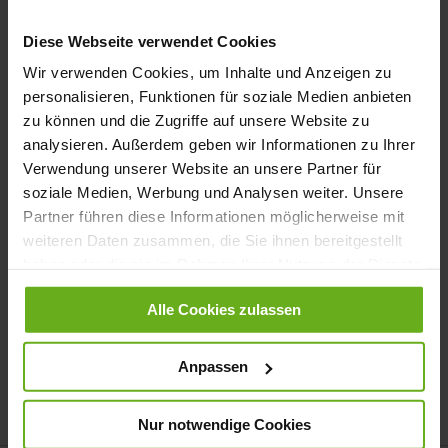
Anmelden
Diese Webseite verwendet Cookies
Passwort vergessen?
Wir verwenden Cookies, um Inhalte und Anzeigen zu
personalisieren, Funktionen für soziale Medien anbieten
zu können und die Zugriffe auf unsere Website zu
Neue Kunden
analysieren. Außerdem geben wir Informationen zu Ihrer
Verwendung unserer Website an unsere Partner für
soziale Medien, Werbung und Analysen weiter. Unsere
Ein Konto zu erstellen hat viele Vorteile: schneller zur Kasse
Partner führen diese Informationen möglicherweise mit
gehen, mehr als eine Adresse speichern, Bestellungen verfolgen
und mehr.
weiteren Daten zusammen, die Sie ihnen bereitgestellt
haben oder die sie im Rahmen Ihrer Nutzung der Dienste
gesammelt haben.
Ein Konto erstellen
Alle Cookies zulassen
Anpassen
Nur notwendige Cookies