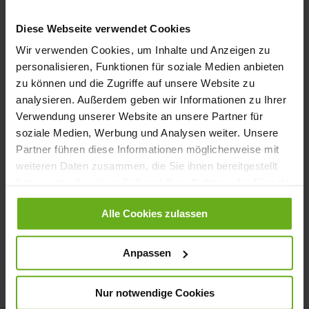
Anmelden
Diese Webseite verwendet Cookies
Passwort vergessen?
Wir verwenden Cookies, um Inhalte und Anzeigen zu
personalisieren, Funktionen für soziale Medien anbieten
zu können und die Zugriffe auf unsere Website zu
Neue Kunden
analysieren. Außerdem geben wir Informationen zu Ihrer
Verwendung unserer Website an unsere Partner für
soziale Medien, Werbung und Analysen weiter. Unsere
Ein Konto zu erstellen hat viele Vorteile: schneller zur Kasse
Partner führen diese Informationen möglicherweise mit
gehen, mehr als eine Adresse speichern, Bestellungen verfolgen
und mehr.
weiteren Daten zusammen, die Sie ihnen bereitgestellt
haben oder die sie im Rahmen Ihrer Nutzung der Dienste
gesammelt haben.
Ein Konto erstellen
Alle Cookies zulassen
Anpassen
Nur notwendige Cookies