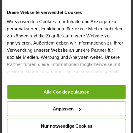
Anmelden
Diese Webseite verwendet Cookies
Passwort vergessen?
Wir verwenden Cookies, um Inhalte und Anzeigen zu
personalisieren, Funktionen für soziale Medien anbieten
zu können und die Zugriffe auf unsere Website zu
Neue Kunden
analysieren. Außerdem geben wir Informationen zu Ihrer
Verwendung unserer Website an unsere Partner für
soziale Medien, Werbung und Analysen weiter. Unsere
Ein Konto zu erstellen hat viele Vorteile: schneller zur Kasse
Partner führen diese Informationen möglicherweise mit
gehen, mehr als eine Adresse speichern, Bestellungen verfolgen
und mehr.
weiteren Daten zusammen, die Sie ihnen bereitgestellt
haben oder die sie im Rahmen Ihrer Nutzung der Dienste
gesammelt haben.
Ein Konto erstellen
Alle Cookies zulassen
Anpassen
Nur notwendige Cookies