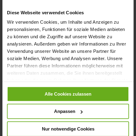
Anmelden
Diese Webseite verwendet Cookies
Passwort vergessen?
Wir verwenden Cookies, um Inhalte und Anzeigen zu
personalisieren, Funktionen für soziale Medien anbieten
zu können und die Zugriffe auf unsere Website zu
Neue Kunden
analysieren. Außerdem geben wir Informationen zu Ihrer
Verwendung unserer Website an unsere Partner für
soziale Medien, Werbung und Analysen weiter. Unsere
Ein Konto zu erstellen hat viele Vorteile: schneller zur Kasse
Partner führen diese Informationen möglicherweise mit
gehen, mehr als eine Adresse speichern, Bestellungen verfolgen
und mehr.
weiteren Daten zusammen, die Sie ihnen bereitgestellt
haben oder die sie im Rahmen Ihrer Nutzung der Dienste
gesammelt haben.
Ein Konto erstellen
Alle Cookies zulassen
Anpassen
Nur notwendige Cookies