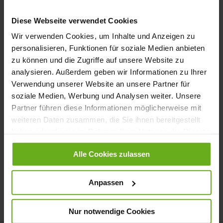
Anmelden
Diese Webseite verwendet Cookies
Passwort vergessen?
Wir verwenden Cookies, um Inhalte und Anzeigen zu
personalisieren, Funktionen für soziale Medien anbieten
zu können und die Zugriffe auf unsere Website zu
Neue Kunden
analysieren. Außerdem geben wir Informationen zu Ihrer
Verwendung unserer Website an unsere Partner für
soziale Medien, Werbung und Analysen weiter. Unsere
Ein Konto zu erstellen hat viele Vorteile: schneller zur Kasse
Partner führen diese Informationen möglicherweise mit
gehen, mehr als eine Adresse speichern, Bestellungen verfolgen
und mehr.
weiteren Daten zusammen, die Sie ihnen bereitgestellt
haben oder die sie im Rahmen Ihrer Nutzung der Dienste
gesammelt haben.
Ein Konto erstellen
Alle Cookies zulassen
Anpassen
Nur notwendige Cookies