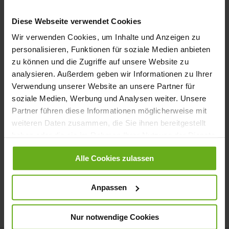
Anmelden
Diese Webseite verwendet Cookies
Passwort vergessen?
Wir verwenden Cookies, um Inhalte und Anzeigen zu
personalisieren, Funktionen für soziale Medien anbieten
zu können und die Zugriffe auf unsere Website zu
Neue Kunden
analysieren. Außerdem geben wir Informationen zu Ihrer
Verwendung unserer Website an unsere Partner für
soziale Medien, Werbung und Analysen weiter. Unsere
Ein Konto zu erstellen hat viele Vorteile: schneller zur Kasse
Partner führen diese Informationen möglicherweise mit
gehen, mehr als eine Adresse speichern, Bestellungen verfolgen
und mehr.
weiteren Daten zusammen, die Sie ihnen bereitgestellt
haben oder die sie im Rahmen Ihrer Nutzung der Dienste
gesammelt haben.
Ein Konto erstellen
Alle Cookies zulassen
Anpassen
Nur notwendige Cookies