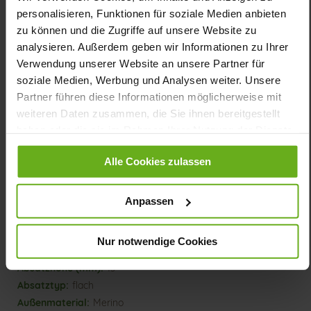
Bewegung Freude! Merino-Info: Der Steiner-Loden ist übrigens
personalisieren, Funktionen für soziale Medien anbieten
garantiert mulesing-frei. Durch den starken
Selbstreinigungseffekt ist das Material besonders pflegeleicht.
zu können und die Zugriffe auf unsere Website zu
analysieren. Außerdem geben wir Informationen zu Ihrer
Verwendung unserer Website an unsere Partner für
Details
soziale Medien, Werbung und Analysen weiter. Unsere
Partner führen diese Informationen möglicherweise mit
Mehr
dämpfende EXTRALIGHT/TPU Sohle
weiteren Daten zusammen, die Sie ihnen bereitgestellt
Informationen
Wollfutter
haben oder die sie im Rahmen Ihrer Nutzung der Dienste
H
gesammelt haben.
Futter (LEATHER WORKING GROUP
Alle Cookies zulassen
zertifiziert / OEKOTEX 100 zertifiziert), Made in Europe,
Obermaterial (Echter Merino Loden)
Anpassen
Herausnehmbares Fußbett, Nachhaltiges Produkt,
Made in Europe
Schnürung
Nur notwendige Cookies
Nein
15
flach
Merino