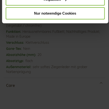
Informationen
Lederfutter
F
Nur notwendige Cookies
Made in Europe, Obermaterial (LEATHER
WORKING GROUP Gold zertifiziert), Futter / Decksohle
(vegetabil / chromfrei)
Herausnehmbares Fußbett, Nachhaltiges Produkt,
Made in Europe
Klettverschluss
Nein
20
flach
sehr softes Ziegenleder mit grober
Narbenprägung
Care