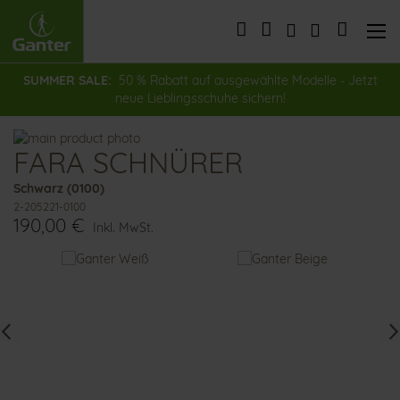
Direkt
zum
Mein Wa
Inhalt
SUMMER SALE:
50 % Rabatt auf ausgewählte Modelle - Jetzt
neue Lieblingsschuhe sichern!
Zum
FARA SCHNÜRER
Ende
Zum
der
Anfang
Schwarz (0100)
Bildergalerie
der
2-205221-0100
springen
Bildergalerie
190,00 €
springen
Inkl. MwSt.
Das
könnte
Ihnen
auch
gefallen