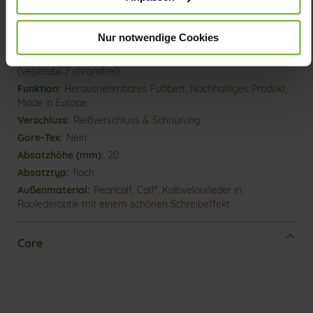
Informationen
Lederfutter
F
Nur notwendige Cookies
Made in Europe, Obermaterial (LEATHER
WORKING GROUP Gold zertifiziert), Futter / Decksohle
(vegetabil / chromfrei)
Herausnehmbares Fußbett, Nachhaltiges Produkt,
Made in Europe
Reißverschluss & Schnürung
Nein
20
flach
Pearlcalf, Calf*, Kalbvelourleder in
Raulederoptik mit einem schönen Schreibeffekt
Care