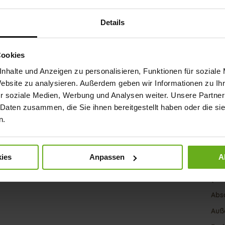
Futt
Details
Wei
Sch
Cookies
Nach
nhalte und Anzeigen zu personalisieren, Funktionen für soziale
Website zu analysieren. Außerdem geben wir Informationen zu I
r soziale Medien, Werbung und Analysen weiter. Unsere Partner
 Daten zusammen, die Sie ihnen bereitgestellt haben oder die s
Fun
n.
Ver
Gor
ies
Anpassen
A
Abs
(mm
Abs
Auß