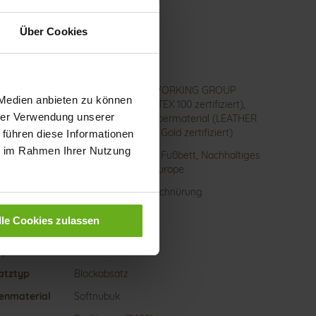
er
Naturloden
Über Cookies
te
G
aftweite
M
haltigkeit
Futter (LEATHER WORKING GROUP
 Medien anbieten zu können
zertifiziert / OEKOTEX 100 zertifiziert),
hrer Verwendung unserer
Made in Europe, Obermaterial (LEATHER
WORKING GROUP Gold zertifiziert)
 führen diese Informationen
ie im Rahmen Ihrer Nutzung
ktion
Herausnehmbares Fußbett, Nachhaltiges
Produkt, Made in Europe
schluss
Reißverschluss & Schnürung
e-Tex
Nein
lle Cookies zulassen
atzhöhe
20
)
atztyp
Blockabsatz
enmaterial
Softnubuk