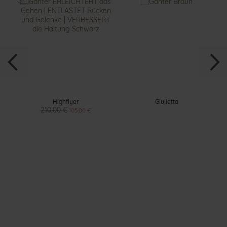
Highflyer
Giulietta
210,00 €
105,00 €