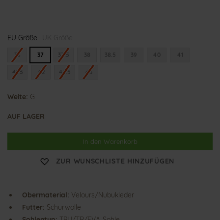
G
G
G
EU Größe
e
UK Größe
e
e
l
l
l
a
a
a
36
37
37.5
38
38.5
39
40
41
41.5
42
42.5
43
Weite:
G
AUF LAGER
In den Warenkorb
ZUR WUNSCHLISTE HINZUFÜGEN
Obermaterial:
Velours/Nubukleder
Futter:
Schurwolle
Sohlentyp:
TPU/TR/EVA-Sohle