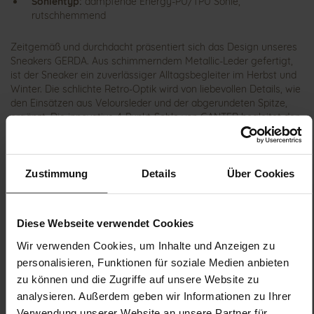
Sohlentyp:
dämpfende Energy-PU/TPU Sohle,
rutschhemmend
Zeitgemäß und durchdacht präsentiert sich das Design unseres
Sneakers GERDA. Aus schimmerndem Metallic-Leder gefertigt,
ist der Sneaker ein zuverlässiger Alltagsbegleiter im Herbst und
Winter. Die schlichte Retro-Optik wird von liebevollen Details, wie
den Einsätzen aus Veloursleder und der abgerundeten Spitze,
ergänzt. Die innovative 4-Punkt-Sohle von GANTER begleitet den
Fuß sanft durch seinen natürlichen Bewegungsablauf. Den
nötigen Halt beim Gehen gibt die rutschhemmende TPU-Sohle,
ob bei Schnee, Matsch oder Regen. Das Innenfutter aus Leder
umschmeichelt Ihre Füße – weich, robust und langlebig. Das
Zustimmung
Details
Über Cookies
Korkfußbett ermöglicht den Einsatz eigener Einlagen, sodass Sie
den Schuh perfekt an Ihre Bedürfnisse anpassen können. Das
Tragen unserer GERDA ist fast wie barfuß gehen – probieren Sie
Diese Webseite verwendet Cookies
es aus!
Wir verwenden Cookies, um Inhalte und Anzeigen zu
personalisieren, Funktionen für soziale Medien anbieten
Details
zu können und die Zugriffe auf unsere Website zu
analysieren. Außerdem geben wir Informationen zu Ihrer
Mehr
dämpfende Energy-PU/TPU Sohle,
Verwendung unserer Website an unsere Partner für