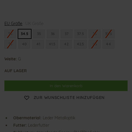
G
EU Größe
e
UK Größe
r
d
34
34.5
35
36
37
37.5
38
38.5
a
39
40
41
41.5
42
42.5
43
44
Weite:
G
AUF LAGER
In den Warenkorb
ZUR WUNSCHLISTE HINZUFÜGEN
Obermaterial:
Leder Metalloptik
Futter:
Lederfutter