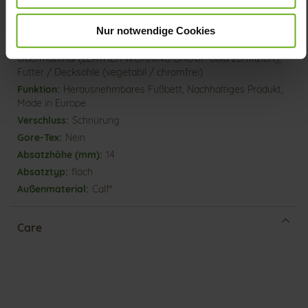
Lederfutter
G
Nur notwendige Cookies
Made in Europe, Schnürsenkel (Tencel),
Obermaterial (LEATHER WORKING GROUP Gold zertifiziert),
Futter / Decksohle (vegetabil / chromfrei)
Herausnehmbares Fußbett, Nachhaltiges Produkt,
Made in Europe
Schnürung
Nein
14
flach
Calf*
Care