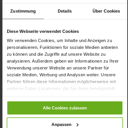
Sohlentyp:
dämpfende Energy-PU/TPU Sohle,
rutschhemmend
Zustimmung
Details
Über Cookies
GERDA setzt auch diesen Sommer ein Style-Statement – mit
einer schlichten und dennoch modernen Silhouette. Das
Äquivalent zu unserer KLARA in Weite G besticht durch eine
Diese Webseite verwendet Cookies
schmale Passform und eine abgerundete Spitze. Die Variante
Wir verwenden Cookies, um Inhalte und Anzeigen zu
aus weißem Glattleder erhält durch die Metallic-Applikationen
personalisieren, Funktionen für soziale Medien anbieten
einen raffinierten Twist – eine coole Optik zu Plisseeröcken,
Jeans und ausgestellten Hosen. Die GANTER 4-Punkt-Sohle
zu können und die Zugriffe auf unsere Website zu
unterstützt den Fuß bei einem natürlichen Bewegungsablauf –
analysieren. Außerdem geben wir Informationen zu Ihrer
beinahe so als würden Sie barfuß laufen. Das Futter aus
Verwendung unserer Website an unsere Partner für
nachhaltig aufbereitetem Leder umschmeichelt die Haut, ist
soziale Medien, Werbung und Analysen weiter. Unsere
widerstandsfähig und langlebig. Das VARIO-Korkfußbett
Partner führen diese Informationen möglicherweise mit
tauschen Sie im Handumdrehen durch eigene Einlagen. GERDA
unterstützt Sie bei einem aktiven Lifestyle!
weiteren Daten zusammen, die Sie ihnen bereitgestellt
haben oder die sie im Rahmen Ihrer Nutzung der Dienste
gesammelt haben.
Details
Alle Cookies zulassen
Mehr
dämpfende Energy-PU/TPU Sohle,
Anpassen
Informationen
rutschhemmend