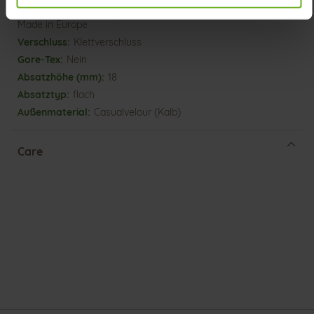
Herausnehmbares Fußbett, Nachhaltiges Produkt,
Made in Europe
Klettverschluss
Nein
18
flach
Casualvelour (Kalb)
Care