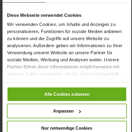
Mit der Pantolette GIANNA sind Sie bestens für den Sommer
ausgestattet, der Komfortschuh begleitet Sie aber als
Diese Webseite verwendet Cookies
Hausschuh auch im Herbst und Winter. Das dunkelblaue
Veloursleder verleiht der Sandale eine frische Note. Zwei breite
Wir verwenden Cookies, um Inhalte und Anzeigen zu
Klettriemen lassen sich für optimalen Halt und angenehmen
personalisieren, Funktionen für soziale Medien anbieten
Tragekomfort individuell einstellen. Innen überzeugt sie mit
zu können und die Zugriffe auf unsere Website zu
Lederfutter und einem austauschbaren Wechselfußbett. Die
super leichte Sohle in modernem Color-Blocking rundet das
analysieren. Außerdem geben wir Informationen zu Ihrer
Design ab und bietet angenehme Stabilität. In Weite G ist die
Verwendung unserer Website an unsere Partner für
dunkelblaue Pantolette GIANNA ein Komfortschuh, der
soziale Medien, Werbung und Analysen weiter. Unsere
Leichtigkeit und Wohlbefinden verbindet.
Partner führen diese Informationen möglicherweise mit
weiteren Daten zusammen, die Sie ihnen bereitgestellt
Details
haben oder die sie im Rahmen Ihrer Nutzung der Dienste
gesammelt haben.
Alle Cookies zulassen
Mehr
dämpfende PU-Sohle
Informationen
Lederfutter
G
Anpassen
Made in Europe, Obermaterial (LEATHER
WORKING GROUP Gold zertifiziert), Futter / Decksohle
Nur notwendige Cookies
(vegetabil / chromfrei)