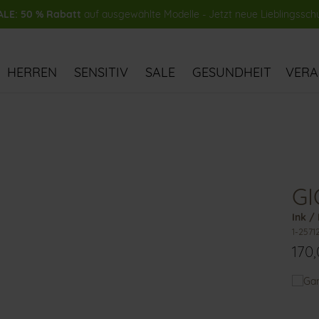
LE: 50 % Rabatt
auf ausgewählte Modelle - Jetzt neue Lieblingssch
HERREN
SENSITIV
SALE
GESUNDHEIT
VER
GI
Ink /
1-2571
170
Das
könn
Ihnen