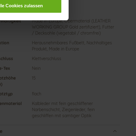
er
Lederfutter
lle Cookies zulassen
te
G
haltigkeit
Made in Europe, Obermaterial (LEATHER
WORKING GROUP Gold zertifiziert), Futter
/ Decksohle (vegetabil / chromfrei)
ktion
Herausnehmbares Fußbett, Nachhaltiges
Produkt, Made in Europe
schluss
Klettverschluss
e-Tex
Nein
atzhöhe
15
)
atztyp
flach
enmaterial
Kalbleder mit fein geschliffener
Narbenschicht, Ziegenleder, fein
geschliffen mit samtiger Optik
e