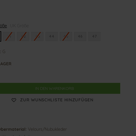
len
G
röße
UK Größe
i
o
v
41
42
43
44
45
46
47
a
n
n
:
G
i
LAGER
IN DEN WARENKORB
ZUR WUNSCHLISTE HINZUFÜGEN
bermaterial:
Velours/Nubukleder