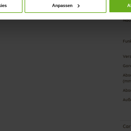
Futt
ies
Anpassen
A
Wei
Nach
Fun
Ver
Gor
Abs
(mm
Abs
Auß
Car