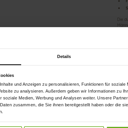
F
S
Die d
Männe
Spazi
Materi
hervo
Desig
Mix a
Details
sportl
gesch
Als V
Cookies
Einla
Hinei
nhalte und Anzeigen zu personalisieren, Funktionen für soziale
Sanda
Website zu analysieren. Außerdem geben wir Informationen zu I
Zeit 
r soziale Medien, Werbung und Analysen weiter. Unsere Partner
 Daten zusammen, die Sie ihnen bereitgestellt haben oder die s
Det
n.
Meh
Soh
Info