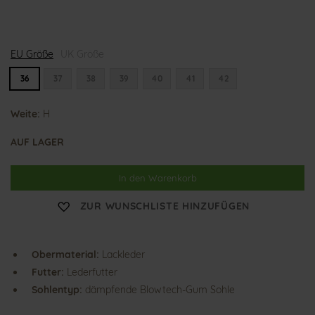
H
EU Größe
a
UK Größe
l
i
36
37
38
39
40
41
42
n
a
Weite:
H
AUF LAGER
In den Warenkorb
ZUR WUNSCHLISTE HINZUFÜGEN
Obermaterial:
Lackleder
Futter:
Lederfutter
Sohlentyp:
dämpfende Blowtech-Gum Sohle