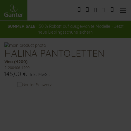
Direkt
zum
Mein Wa
Inhalt
SUMMER SALE:
50 % Rabatt auf ausgewählte Modelle - Jetzt
neue Lieblingsschuhe sichern!
Zum
HALINA PANTOLETTEN
Ende
Zum
der
Anfang
Vino (4200)
Bildergalerie
der
2-200406-4200
springen
Bildergalerie
145,00 €
springen
Inkl. MwSt.
Das
könnte
Ihnen
auch
gefallen