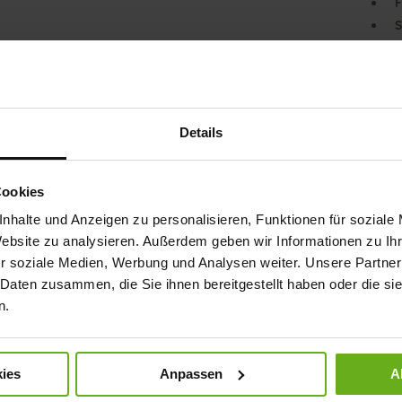
F
S
HARRY
Model
eine l
sollt
eigen
Details
der P
Handg
gibt 
Cookies
Trage
nhalte und Anzeigen zu personalisieren, Funktionen für soziale
wird 
Website zu analysieren. Außerdem geben wir Informationen zu I
r soziale Medien, Werbung und Analysen weiter. Unsere Partner
Det
 Daten zusammen, die Sie ihnen bereitgestellt haben oder die s
Meh
Soh
n.
Info
Futt
Wei
ies
Anpassen
A
Nach