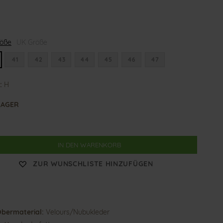
len
röße
UK Größe
41
42
43
44
45
46
47
:
H
LAGER
IN DEN WARENKORB
ZUR WUNSCHLISTE HINZUFÜGEN
bermaterial:
Velours/Nubukleder