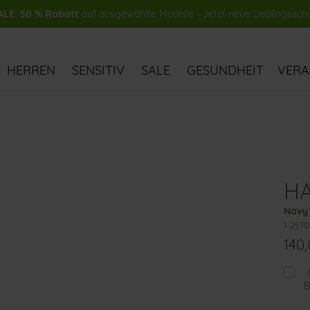
LE: 50 % Rabatt
auf ausgewählte Modelle - Jetzt neue Lieblingssch
HERREN
SENSITIV
SALE
GESUNDHEIT
VER
H
Navy 
1-2570
140
Das
könn
Ihnen