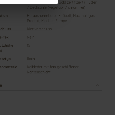
WORKING GROUP Gold zertifiziert), Futter
/ Decksohle (vegetabil / chromfrei)
ktion
Herausnehmbares Fußbett, Nachhaltiges
Produkt, Made in Europe
schluss
Klettverschluss
e-Tex
Nein
atzhöhe
15
)
atztyp
flach
enmaterial
Kalbleder mit fein geschliffener
Narbenschicht
e