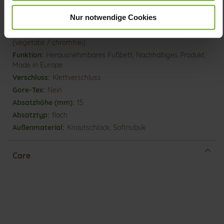
H
Nur notwendige Cookies
Made in Europe, Obermaterial (LEATHER
WORKING GROUP Gold zertifiziert), Futter / Decksohle
(vegetabil / chromfrei)
Herausnehmbares Fußbett, Nachhaltiges Produkt,
Made in Europe
Klettverschluss
Nein
15
flach
Knautschlack, Softnubuk
Care