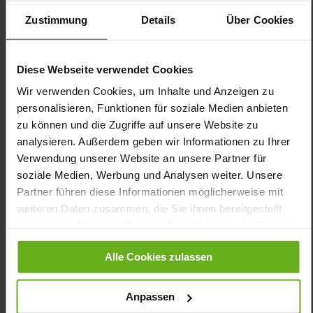
Sohlentyp:
rutschhemmende Energy-PU Sohle
Zustimmung
Details
Über Cookies
Der Kletter HEIKE von GANTER Shoes ist ein absoluter Allrounder
– casual, vielseitig und mit dem Mehr an Funktion! Der sportive
Look wird von hochwertigen Materialien komplettiert, die Weite
Diese Webseite verwendet Cookies
H umschmeichelt den Fuß und bietet höchsten Tragekomfort.
Der Damenschuh aus weichem Nubukleder in schlichtem
Wir verwenden Cookies, um Inhalte und Anzeigen zu
Dunkelblau überzeugt mit seiner erstklassigen Passform – ein
personalisieren, Funktionen für soziale Medien anbieten
idealer Begleiter für Ausflüge, Einkaufstouren oder ausgedehnte
zu können und die Zugriffe auf unsere Website zu
Spaziergänge. Die leichte Energy-PU Sohle punktet mit
analysieren. Außerdem geben wir Informationen zu Ihrer
Rutschfestigkeit und einem sanften Auftritt. Das Innenfutter
Verwendung unserer Website an unsere Partner für
besteht aus butterweichem Leder, das über viele positive
Eigenschaften verfügt. So ist das Material atmungsaktiv, robust
soziale Medien, Werbung und Analysen weiter. Unsere
und hautverträglich. Unsere HEIKE tragen Sie den ganzen Tag
Partner führen diese Informationen möglicherweise mit
über – dank der beiden Klettriemen schlüpfen Sie im Nu hinein
weiteren Daten zusammen, die Sie ihnen bereitgestellt
und wieder raus!
haben oder die sie im Rahmen Ihrer Nutzung der Dienste
gesammelt haben.
Details
Alle Cookies zulassen
Mehr
rutschhemmende Energy-PU Sohle
Anpassen
Informationen
Lederfutter