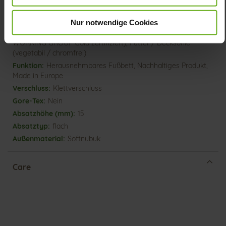
Informationen
Lederfutter
H
Nur notwendige Cookies
Made in Europe, Obermaterial (LEATHER
WORKING GROUP Gold zertifiziert), Futter / Decksohle
(vegetabil / chromfrei)
Herausnehmbares Fußbett, Nachhaltiges Produkt,
Made in Europe
Klettverschluss
Nein
15
flach
Softnubuk
Care