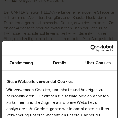
Sohlentyp:
TPU/TR/EVA-Sohle
Der GANTER Sneaker HELENA verbindet eine moderne Silhouette
mit femininen Akzenten. Das glänzende Knautschlackleder in
Dunkelrot ergänzen durchdachte Details, etwa der praktische Zip
an der Außenseite oder die metallischen Ösen der Schnürung.
Die moderne Schalensohle verkörpert einen dezenten Skater-
Style, gleichzeitig punktet sie mit ihrem guten Grip. Ausgestattet
mit hochwertigem Lederfutter, ist das Innenleben des
Damenschuhs besonders anschmiegsam, atmungsaktiv und
feuchtigkeitsabweisend. Tragen Sie die bequemen Sneakers zum
Stadtbummel, beim Städtetrip und ins Café – HELENA ist Ihr
Zustimmung
Details
Über Cookies
smart-casual Begleiter zum eleganten Mantel und zur lässigen
Jeansjacke.
Diese Webseite verwendet Cookies
Details
Wir verwenden Cookies, um Inhalte und Anzeigen zu
personalisieren, Funktionen für soziale Medien anbieten
Mehr
TPU/TR/EVA-Sohle
zu können und die Zugriffe auf unsere Website zu
Informationen
Lederfutter
analysieren. Außerdem geben wir Informationen zu Ihrer
H
Verwendung unserer Website an unsere Partner für