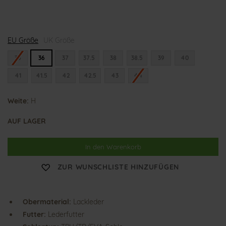
H
EU Größe
e
UK Größe
l
e
35
36
37
37.5
38
38.5
39
40
n
a
41
41.5
42
42.5
43
44
Weite:
H
AUF LAGER
In den Warenkorb
ZUR WUNSCHLISTE HINZUFÜGEN
Obermaterial:
Lackleder
Futter:
Lederfutter