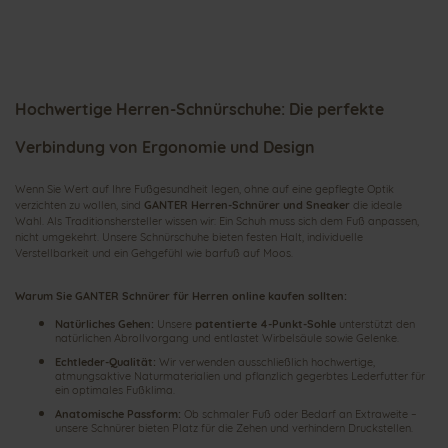
Seite
Hochwertige Herren-Schnürschuhe: Die perfekte
Verbindung von Ergonomie und Design
Wenn Sie Wert auf Ihre Fußgesundheit legen, ohne auf eine gepflegte Optik
verzichten zu wollen, sind
GANTER Herren-Schnürer und Sneaker
die ideale
Wahl. Als Traditionshersteller wissen wir: Ein Schuh muss sich dem Fuß anpassen,
nicht umgekehrt. Unsere Schnürschuhe bieten festen Halt, individuelle
Verstellbarkeit und ein Gehgefühl wie barfuß auf Moos.
Warum Sie GANTER Schnürer für Herren online kaufen sollten:
Natürliches Gehen:
Unsere
patentierte 4-Punkt-Sohle
unterstützt den
natürlichen Abrollvorgang und entlastet Wirbelsäule sowie Gelenke.
Echtleder-Qualität:
Wir verwenden ausschließlich hochwertige,
atmungsaktive Naturmaterialien und pflanzlich gegerbtes Lederfutter für
ein optimales Fußklima.
Anatomische Passform:
Ob schmaler Fuß oder Bedarf an Extraweite –
unsere Schnürer bieten Platz für die Zehen und verhindern Druckstellen.