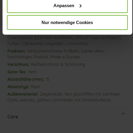
Anpassen
Mehr
extraleichte EVA-/Gummi-Sohle
Informationen
Lederfutter
Nur notwendige Cookies
H
Made in Europe, Schnürsenkel (Tencel),
Obermaterial (LEATHER WORKING GROUP Gold zertifiziert),
Futter / Decksohle (vegetabil / chromfrei)
Herausnehmbares Fußbett, Ganter Aktiv,
Nachhaltiges Produkt, Made in Europe
Reißverschluss & Schnürung
Nein
15
flach
Ziegenleder, fein geschliffen mit samtiger
Optik, weiches, glattes Lammleder mit Stretchfunktion
Care