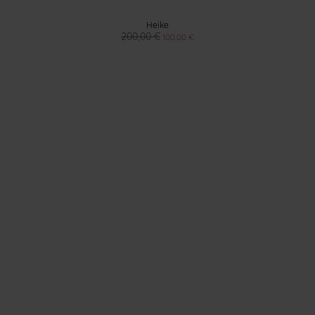
Heike
200,00 €
100,00 €