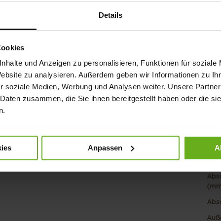
Meh
Details
Soh
Info
Futt
Cookies
Wei
nhalte und Anzeigen zu personalisieren, Funktionen für soziale
Nach
Website zu analysieren. Außerdem geben wir Informationen zu I
r soziale Medien, Werbung und Analysen weiter. Unsere Partner
 Daten zusammen, die Sie ihnen bereitgestellt haben oder die s
n.
Fun
Ver
ies
Anpassen
A
Gor
Abs
(mm
Abs
Auß