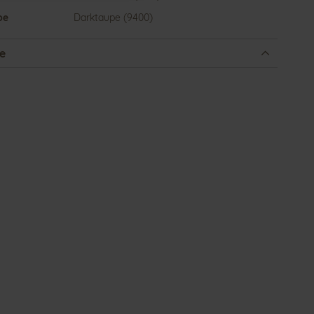
be
Darktaupe (9400)
e