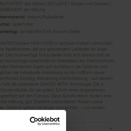
RLEICHTERT das Gehen | ENTLASTET Rücken und Gelenke |
ERBESSERT die Haltung
bermaterial:
Velours/Nubukleder
utter:
Lederfutter
ohlentyp:
extraleichte EVA-/Gummi-Sohle
ANTER Sneaker HIGH FLYER in zeitlosen Farben schmücken
te Applikationen, die aus glänzendem Lackleder ins Auge
en. Das hochwertige Veloursleder fühlt sich ebenso soft an
as hochwertige Lederfutter im Innenleben des Damenschuhs.
eiden Klettriemen fügen sich mühelos in die Optik ein und
lichen die individuelle Anpassung an die Fußform sowie
 einfachen Einstieg. Aktivierung und Entlastung – auf diesem
ip fußt die patentierte GANTER AKTIV Technologie. Die 4-
-Durchrollsohle übt bei jedem Schritt einen angenehmen
geeffekt auf den Fuß aus. Diese Abrollfunktion fördert eine
chte Haltung, gibt Stabilität und entlastet Rücken sowie
ke. Dadurch gehen Sie länger und leichter – und werden
 für Ihre Gesundheit.
ails