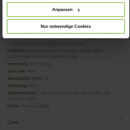
Anpassen
Mehr
extraleichte EVA-/Gummi-Sohle
Informationen
Lederfutter
H
Nur notwendige Cookies
Made in Europe, Schnürsenkel (Tencel),
Obermaterial (LEATHER WORKING GROUP Gold zertifiziert),
Futter / Decksohle (vegetabil / chromfrei)
Herausnehmbares Fußbett, Ganter Aktiv,
Nachhaltiges Produkt, Made in Europe
Schnürung
Nein
15
flach
Calf*, Ziegenleder, fein geschliffen mit
samtiger Optik
Schwarz (0100)
Care