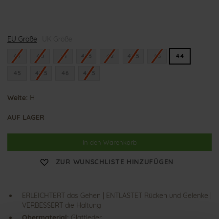
H
EU Größe
i
UK Größe
g
h
47
40
41
41.5
42
42.5
43
44
f
l
45
45.5
46
46.5
y
e
r
Weite:
H
AUF LAGER
In den Warenkorb
ZUR WUNSCHLISTE HINZUFÜGEN
ERLEICHTERT das Gehen | ENTLASTET Rücken und Gelenke |
VERBESSERT die Haltung
Obermaterial:
Glattleder