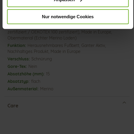
Mehr
extraleichte EVA-/Gummi-Sohle
Informationen
Wollfutter
Nur notwendige Cookies
H
Futter (LEATHER WORKING GROUP
zertifiziert / OEKOTEX 100 zertifiziert), Made in Europe,
Obermaterial (Echter Merino Loden)
Herausnehmbares Fußbett, Ganter Aktiv,
Nachhaltiges Produkt, Made in Europe
Schnürung
Nein
15
flach
Merino
Care