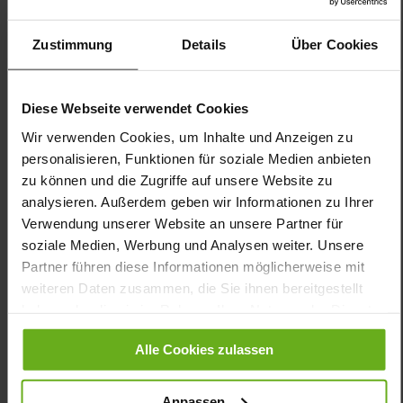
Futter:
Wollfutter
Sohlentyp:
extraleichte EVA-/Gummi-Sohle
Zustimmung
Details
Über Cookies
HIGH FLYER ist ein robuster Sneaker, mit dem Sie Ihre Freizeit
aktiv gestalten – beim täglichen Schritte sammeln in Beruf und
Diese Webseite verwendet Cookies
Freizeit. Gefertigt aus edlem Merino der österreichischen
Manufaktur Steiner Loden, punktet der hellgraue Damenschuh
Wir verwenden Cookies, um Inhalte und Anzeigen zu
mit seinem sportiven Look und den positiven
personalisieren, Funktionen für soziale Medien anbieten
Materialeigenschaften. Merinowolle ist natürlich antibakteriell,
zu können und die Zugriffe auf unsere Website zu
pflegeleicht, wasserabweisend und atmungsaktiv! Aktivierung
analysieren. Außerdem geben wir Informationen zu Ihrer
und Entlastung – auf diesem Prinzip fußt die patentierte GANTER
Verwendung unserer Website an unsere Partner für
AKTIV Technologie. Die 4-Punkt-Durchrollsohle übt bei jedem
Schritt einen angenehmen Massageeffekt und Pressurreiz auf
soziale Medien, Werbung und Analysen weiter. Unsere
den Fuß aus. Diese Abrollfunktion fördert eine aufrechte Haltung,
Partner führen diese Informationen möglicherweise mit
gibt Stabilität und entlastet den Rücken sowie die Gelenke –
weiteren Daten zusammen, die Sie ihnen bereitgestellt
dadurch gehen Sie leichter und tun AKTIV etwas für Ihre
haben oder die sie im Rahmen Ihrer Nutzung der Dienste
Gesundheit.
gesammelt haben.
Alle Cookies zulassen
Details
Anpassen