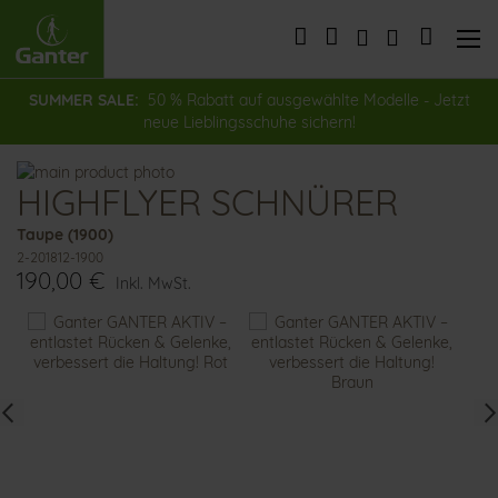
Direkt
zum
Mein Wa
Inhalt
SUMMER SALE:
50 % Rabatt auf ausgewählte Modelle - Jetzt
neue Lieblingsschuhe sichern!
Zum
HIGHFLYER SCHNÜRER
Ende
Zum
der
Anfang
Taupe (1900)
Bildergalerie
der
2-201812-1900
springen
Bildergalerie
190,00 €
springen
Inkl. MwSt.
Das
könnte
Ihnen
auch
gefallen