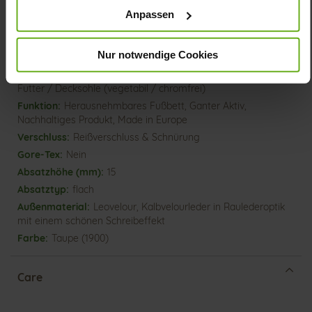
Mehr
extraleichte EVA-/Gummi-Sohle
Anpassen
Informationen
Lederfutter
H
Nur notwendige Cookies
Made in Europe, Schnürsenkel (Tencel),
Obermaterial (LEATHER WORKING GROUP Gold zertifiziert),
Futter / Decksohle (vegetabil / chromfrei)
Herausnehmbares Fußbett, Ganter Aktiv,
Nachhaltiges Produkt, Made in Europe
Reißverschluss & Schnürung
Nein
15
flach
Leovelour, Kalbvelourleder in Raulederoptik
mit einem schönen Schreibeffekt
Taupe (1900)
Care