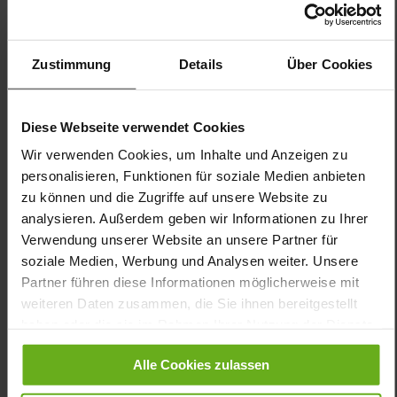
Futter:
Lederfutter
Sohlentyp:
extraleichte EVA-/Gummi-Sohle
Zustimmung
Details
Über Cookies
Aus Veloursleder gefertigt, wählen Sie beim Sneaker HIGH FLYER
aus einer breiten Palette an winterlichen Farben. Im Mix mit den
weißen Komponenten der Sohle verkörpert der taupefarbene
Diese Webseite verwendet Cookies
Damen-Sneaker eine moderne, sportive Optik. Der
Reißverschluss an der Außenseite ist keinesfalls nur Zierde, er
Wir verwenden Cookies, um Inhalte und Anzeigen zu
erleichtert den Einstieg und trägt damit zum erstklassigen
personalisieren, Funktionen für soziale Medien anbieten
Tragekomfort bei. Aktivierung und Entlastung – auf diesem
zu können und die Zugriffe auf unsere Website zu
Prinzip fußt die patentierte GANTER AKTIV Technologie. Die 4-
analysieren. Außerdem geben wir Informationen zu Ihrer
Punkt-Durchrollsohle übt bei jedem Schritt einen angenehmen
Massageeffekt auf den Fuß aus. Diese Abrollfunktion fördert
Verwendung unserer Website an unsere Partner für
eine aufrechte Haltung, gibt Stabilität und entlastet Rücken
soziale Medien, Werbung und Analysen weiter. Unsere
sowie Gelenke. Dadurch gehen Sie länger und leichter. Für
Partner führen diese Informationen möglicherweise mit
Frauen, die Gesundheits- und Modebewusstsein sowie Körper
weiteren Daten zusammen, die Sie ihnen bereitgestellt
und Geist in Balance halten!
haben oder die sie im Rahmen Ihrer Nutzung der Dienste
gesammelt haben.
Details
Alle Cookies zulassen