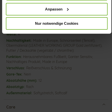
Details
Anpassen
Mehr
dämpfende PU-Sohle
Nur notwendige Cookies
Informationen
Sensitiv
K
Made in Europe, Schnürsenkel (Tencel),
Obermaterial (LEATHER WORKING GROUP Gold zertifiziert),
Futter / Decksohle (vegetabil / chromfrei)
Herausnehmbares Fußbett, Ganter Sensitiv,
Nachhaltiges Produkt, Made in Europe
Reißverschluss & Schnürung
Nein
12
flach
Softystretch, Softcalf
Care