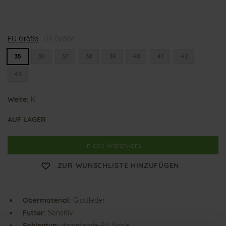
K
EU Größe
a
UK Größe
r
i
35
36
37
38
39
40
41
42
n
43
Weite:
K
AUF LAGER
In den Warenkorb
ZUR WUNSCHLISTE HINZUFÜGEN
Obermaterial:
Glattleder
Futter:
Sensitiv
Sohlentyp:
dämpfende PU-Sohle